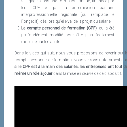
s’engager dans une formation longue, financée par
leur CPF et par la commission paritaire
interprofessionnelle régionale (qui remplace le
Fongecif), dès lors qu’elle valide le projet du salarié.
Le compte personnel de formation (CPF)
, qui a été
profondément modifié pour être plus facilement
mobilisé par les actifs.
Dans la vidéo qui suit, nous vous proposons de revenir sur l
compte personnel de formation. Nous verrons notamment qu
si le CPF est à la main des salariés, les entreprises ont tout d
même un rôle à jouer
dans la mise en œuvre de ce dispositif.