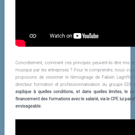
Concrètement, comment ces principes peuvent-ils être mis e
musique par les entreprises ? Pour le comprendre, nous vou
proposons de visionner le témoignage de Fabien Lagriffoul
directeur formation et professionnalisation du groupe EDF.
I
explique à quelles conditions, et dans quelles limites, le co
financement des formations avec le salarié, via le CPF, lui paraî
envisageable.