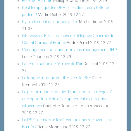
Fête de l’HumAin
Philippe Canonne
2019-12-29
Il est temps que les DRH et les directeurs RSE se
parlent !
Martin Richer
2019-12-27
Il y a tellement de choses à dire
Martin Richer
2019-
11-07
Interview de Fella Imalhayene Déléguée Générale du
Global Compact France
André Perret
2019-12-27
L’engagement solidaire, nouveau management RH ?
Lucie Gaudens
2019-12-29
La féminisation de l’Armée de l’Air
Collectif
2019-12-
27
La longue marche du DRH vers la RSE
Didier
Rembert
2019-12-27
La performance sociale : D’une contrainte légale à
une opportunité de développement d’entreprises
citoyennes
Charlotte Dubois et Louis Vaneecloo
2019-12-27
La RSE : cerise sur le gâteau ou charrue avant les
bœufs ?
Denis Monneuse
2019-12-27