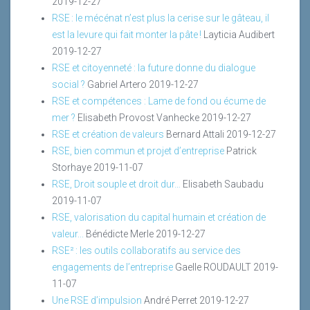
2019-12-27
RSE : le mécénat n’est plus la cerise sur le gâteau, il
est la levure qui fait monter la pâte !
Layticia Audibert
2019-12-27
RSE et citoyenneté : la future donne du dialogue
social ?
Gabriel Artero
2019-12-27
RSE et compétences : Lame de fond ou écume de
mer ?
Elisabeth Provost Vanhecke
2019-12-27
RSE et création de valeurs
Bernard Attali
2019-12-27
RSE, bien commun et projet d’entreprise
Patrick
Storhaye
2019-11-07
RSE, Droit souple et droit dur…
Elisabeth Saubadu
2019-11-07
RSE, valorisation du capital humain et création de
valeur...
Bénédicte Merle
2019-12-27
RSE² : les outils collaboratifs au service des
engagements de l’entreprise
Gaelle ROUDAULT
2019-
11-07
Une RSE d’impulsion
André Perret
2019-12-27