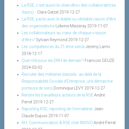
La RSE, c’est aussi le « bien-être » des collaboratrices
(teurs)…
Clara Getzel
2019-12-27
La RSE, pacte avec le diable ou véritable raison d’être
des organisations
Lidwine Maizeray
2019-11-07
Les collaborateurs au cœur de chaque « raison
d’être » !
Sylvain Reymond
2019-12-27
Les compétences du 21 ème siècle
Jeremy Larmi
2018-12-17
Quel rôle pour les DRH de demain ?
Francois GEUZE
2024-03-02
Recruter des militaires blessés : au-delà de la
Responsabilité Sociale d’Entreprise, une démarche
porteuse de sens
Dominique LEVY
2019-12-27
Rendre les travailleurs acteurs de la RSE
André
Perret
2019-12-27
Reporting RSE, reporting de l’immatériel.
Jean-
Claude Dupuis
2019-11-07
RH, Communication & RSE cher INVIVO
André Perret