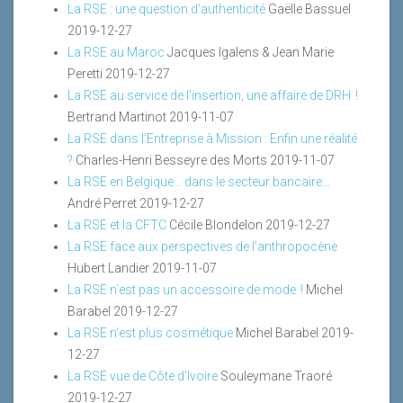
La RSE : une question d’authenticité
Gaëlle Bassuel
2019-12-27
La RSE au Maroc
Jacques Igalens & Jean Marie
Peretti
2019-12-27
La RSE au service de l’insertion, une affaire de DRH !
Bertrand Martinot
2019-11-07
La RSE dans l’Entreprise à Mission : Enfin une réalité
?
Charles-Henri Besseyre des Morts
2019-11-07
La RSE en Belgique… dans le secteur bancaire…
André Perret
2019-12-27
La RSE et la CFTC
Cécile Blondelon
2019-12-27
La RSE face aux perspectives de l’anthropocène
Hubert Landier
2019-11-07
La RSE n’est pas un accessoire de mode !
Michel
Barabel
2019-12-27
La RSE n’est plus cosmétique
Michel Barabel
2019-
12-27
La RSE vue de Côte d’Ivoire
Souleymane Traoré
2019-12-27