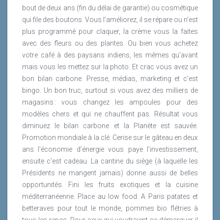
bout de deux ans (fin du délai de garantie) ou cosmétique
qui file des boutons. Vous l’améliorez, il se répare ou n’est
plus programmé pour claquer, la crème vous la faites
avec des fleurs ou des plantes. Ou bien vous achetez
votre café à des paysans indiens, les mêmes qu’avant
mais vous les mettez sur la photo. Et crac vous avez un
bon bilan carbone. Presse, médias, marketing et c’est
bingo. Un bon truc, surtout si vous avez des milliers de
magasins : vous changez les ampoules pour des
modèles chers et qui ne chauffent pas. Résultat vous
diminuez le bilan carbone et la Planète est sauvée.
Promotion mondiale à la clé. Cerise sur le gâteau en deux
ans l’économie d’énergie vous paye l’investissement,
ensuite c’est cadeau. La cantine du siège (à laquelle les
Présidents ne mangent jamais) donne aussi de belles
opportunités. Fini les fruits exotiques et la cuisine
méditerranéenne. Place au low food. A Paris patates et
betteraves pour tout le monde, pommes bio flétries à
tous les repas. Pour ceux qui voudraient se démarquer il