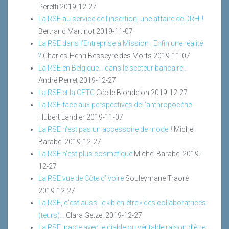
Peretti
2019-12-27
La RSE au service de l’insertion, une affaire de DRH !
Bertrand Martinot
2019-11-07
La RSE dans l’Entreprise à Mission : Enfin une réalité
?
Charles-Henri Besseyre des Morts
2019-11-07
La RSE en Belgique… dans le secteur bancaire…
André Perret
2019-12-27
La RSE et la CFTC
Cécile Blondelon
2019-12-27
La RSE face aux perspectives de l’anthropocène
Hubert Landier
2019-11-07
La RSE n’est pas un accessoire de mode !
Michel
Barabel
2019-12-27
La RSE n’est plus cosmétique
Michel Barabel
2019-
12-27
La RSE vue de Côte d’Ivoire
Souleymane Traoré
2019-12-27
La RSE, c’est aussi le « bien-être » des collaboratrices
(teurs)…
Clara Getzel
2019-12-27
La RSE, pacte avec le diable ou véritable raison d’être