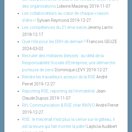
des organisations
Lidwine Maizeray
2019-11-07
Les collaborateurs au cœur de chaque « raison
d’être » !
Sylvain Reymond
2019-12-27
Les compétences du 21 ème siècle
Jeremy Larmi
2018-12-17
Quel rôle pour les DRH de demain ?
Francois GEUZE
2024-03-02
Recruter des militaires blessés : au-delà de la
Responsabilité Sociale d’Entreprise, une démarche
porteuse de sens
Dominique LEVY
2019-12-27
Rendre les travailleurs acteurs de la RSE
André
Perret
2019-12-27
Reporting RSE, reporting de l’immatériel.
Jean-
Claude Dupuis
2019-11-07
RH, Communication & RSE cher INVIVO
André Perret
2019-12-27
RSE : le mécénat n’est plus la cerise sur le gâteau, il
est la levure qui fait monter la pâte !
Layticia Audibert