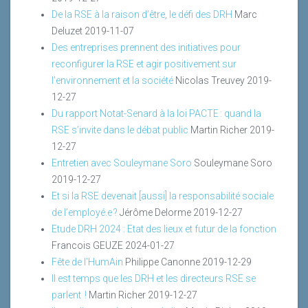
De la RSE à la raison d’être, le défi des DRH
Marc
Deluzet
2019-11-07
Des entreprises prennent des initiatives pour
reconfigurer la RSE et agir positivement sur
l’environnement et la société
Nicolas Treuvey
2019-
12-27
Du rapport Notat-Senard à la loi PACTE : quand la
RSE s’invite dans le débat public
Martin Richer
2019-
12-27
Entretien avec Souleymane Soro
Souleymane Soro
2019-12-27
Et si la RSE devenait [aussi] la responsabilité sociale
de l’employé.e ?
Jérôme Delorme
2019-12-27
Etude DRH 2024 : Etat des lieux et futur de la fonction
Francois GEUZE
2024-01-27
Fête de l’HumAin
Philippe Canonne
2019-12-29
Il est temps que les DRH et les directeurs RSE se
parlent !
Martin Richer
2019-12-27