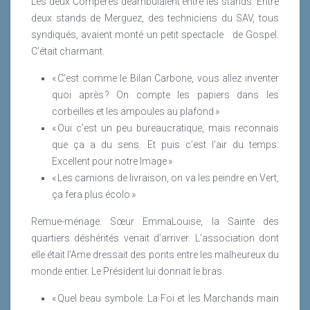
Les deux Compères déambulaient entre les stands. Entre
deux stands de Merguez, des techniciens du SAV, tous
syndiqués, avaient monté un petit spectacle
de Gospel.
C’était charmant.
« C’est comme le Bilan Carbone, vous allez inventer
quoi après ? On compte les papiers dans les
corbeilles et les ampoules au plafond »
« Oui c’est un peu bureaucratique, mais reconnais
que ça a du sens. Et puis c’est l’air du temps.
Excellent pour notre Image »
« Les camions de livraison, on va les peindre en Vert,
ça fera plus écolo »
Remue-ménage. Sœur EmmaLouise, la Sainte des
quartiers déshérités venait d’arriver. L’association dont
elle était l’Ame dressait des ponts entre les malheureux du
monde entier. Le Président lui donnait le bras.
« Quel beau symbole. La Foi et les Marchands main