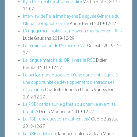
Il y a tellement de choses à dire
Martin Richer
2019-
11-07
Interview de Fella Imalhayene Déléguée Générale du
Global Compact France
André Perret
2019-12-27
L’engagement solidaire, nouveau management RH ?
Lucie Gaudens
2019-12-29
La féminisation de l’Armée de l’Air
Collectif
2019-12-
27
La longue marche du DRH vers la RSE
Didier
Rembert
2019-12-27
La performance sociale : D’une contrainte légale à
une opportunité de développement d’entreprises
citoyennes
Charlotte Dubois et Louis Vaneecloo
2019-12-27
La RSE : cerise sur le gâteau ou charrue avant les
bœufs ?
Denis Monneuse
2019-12-27
La RSE : une question d’authenticité
Gaëlle Bassuel
2019-12-27
La RSE au Maroc
Jacques Igalens & Jean Marie