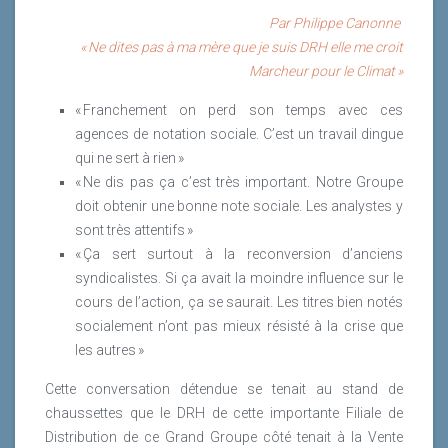
(le fonds de dotation d’InVivo dédié à une mission
en œuvre par les équipes sur le terrain. La RSE porte
général. Cette (r)évolution soulève de nouvelles
Par Philippe Canonne
d’intérêt général).
Bien évidemment, et c’est naturellement que le Groupe
une vision transversale des enjeux et des intérêts
questions et appelle de nouvelles pratiques qui ont été
« Ne dites pas à ma mère que je suis DRH elle me croit
CEMOI est inscrit dans une démarche RSE depuis
croisés, financiers, sociaux, sociétaux et
au cœur d’un groupe de travail de l’Anvie au cours
Lire la suite
Marcheur pour le Climat »
plusieurs décennies, non seulement à travers son
environnementaux. Elle aide à créer un dialogue
duquel chercheurs et praticiens d’entreprise ont
programme de cacao durable mais également à
« Franchement on perd son temps avec ces
positif, elle s’assure que le niveau des objectifs fixés
croisé leurs points de vue et leurs expériences.
travers ses actions sur le plan social et
agences de notation sociale. C’est un travail dingue
est bien à la mesure des attentes de nos parties
environnemental.
qui ne sert à rien »
Lire la suite
prenantes, internes et externes. Elle met l’organisation
« Ne dis pas ça c’est très important. Notre Groupe
sous tension là où les sujets ne sont pas
Lire la suite
doit obtenir une bonne note sociale. Les analystes y
naturellement abordés.
sont très attentifs »
Lire la suite
« Ça sert surtout à la reconversion d’anciens
syndicalistes. Si ça avait la moindre influence sur le
cours de l’action, ça se saurait. Les titres bien notés
socialement n’ont pas mieux résisté à la crise que
les autres »
Cette conversation détendue se tenait au stand de
chaussettes que le DRH de cette importante Filiale de
Distribution de ce Grand Groupe côté tenait à la Vente