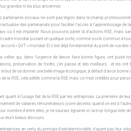
lus grandes ni les plus anciennes.
 partenaires sociaux ne sont pas légion dans le champ professionnel qu
ctualise des partenariats pour faciliter l’accès à l’apprentissage de la c
 pays où il est implanté. Nous pouvons parler là d’actions RSE, mais
rd cadre mondial posant en quelque sorte, comme socle commun à tou
and accord « QVT » mondial. Et c’est déjà fondamental du point de vue des
y a celles qui, dans l’urgence de devoir faire bonne figure, ont puisé t
ations, préservation de forêts, j’en passe et des meilleurs… et les on
le but de se donner une belle image écologique, à défaut d’avoir bonn
 à de la RSE, cela pétille comme la RSE mais ce n’est crédible pour pe
lant quant à l’usage fait de la RSE par les entreprises. La première de leu
ersement de salaires rémunérateurs (voire décents quand on est à l’autre
ur nombre d’entre elles, je ne saurais égrainer ici la trop longue liste d
ur leurs beaux discours.
entreprises en vertu du principe d’extraterritorialité, n’ayant pas leur 