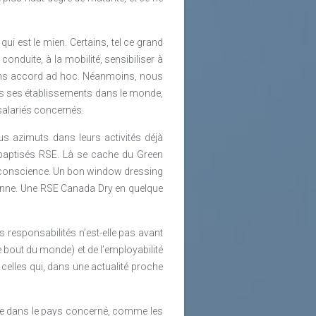
i est le mien. Certains, tel ce grand
onduite, à la mobilité, sensibiliser à
 sans accord ad hoc. Néanmoins, nous
s ses établissements dans le monde,
 salariés concernés.
ous azimuts dans leurs activités déjà
t baptisés RSE. Là se cache du Green
e conscience. Un bon window dressing
rsonne. Une RSE Canada Dry en quelque
rs responsabilités n’est-elle pas avant
 bout du monde) et de l’employabilité
e celles qui, dans une actualité proche
siège dans le pays concerné, comme les