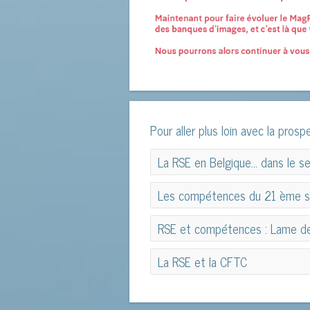
Pour aller plus loin avec la prospe
La RSE en Belgique… dans le se
La RSE en Belgique… dans le se
Les compétences du 21 ème s
Les compétences du 21 ème si
RSE et compétences : Lame d
RSE et compétences : Lame d
La RSE et la CFTC
La RSE et la CFTC