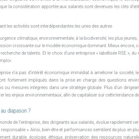
 que la considération apportée aux salariés sont devenues les clés d’en
nt les activités sont interdépendantes les unes des autres
’urgence climatique, environnementale, à la biodiversité, les plus jeunes
ession croissante sur le modèle économique dominant. Mieux encore, cet
 recherche de talents. Et le choix d’une entreprise « labellisée RSE », 
emploi.
eprise n’a pas d’intérêt économique immédiat à améliorer la société, 
ont fortement impliqués dans la prise en charge des questions enviro
ns ou mesures intégrées dans une stratégie globale. Plus d’un dirigean
r les enjeux environnementaux, afin de capitaliser sur cette tendance de 
 au diapason ?
monde de l’entreprise, des dirigeants aux salariés, évolue rapidement ve
et responsable ». Ainsi, bien-être et performances semblent de plus en plus
ment durable, écologie, éthique, préservation des ressources naturelle