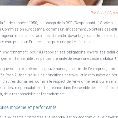
Par Gabriel Arter
a fin des années 1950, le concept de la RSE (Responsabilité Sociétale - ou
 la Commission européenne, comme un engagement volontaire des entrep
 vigueur mais aussi aux fins d’investir davantage dans le capital hu
es entreprises en France que depuis une petite décennie.
n environnement, pour lui rappeler ses obligations envers ses salariés
gement, l’ensemble des parties prenante demeure une vaste ambition !
logue social et même sa gouvernance, au sein de l’entreprise, com
s (trop ?) focalisé sur les conditions de travail et la rémunération pourra
 d’autres domaines comme le respect de l’environnement ou le sens 
 débat de la responsabilité de l’entreprise dans l’ensemble de sa chaîne de
ir, de la responsabilité de l’encadrement.
reprise moderne et performante
plus exigeante confrontée à la mondialisation économique, le dévelop