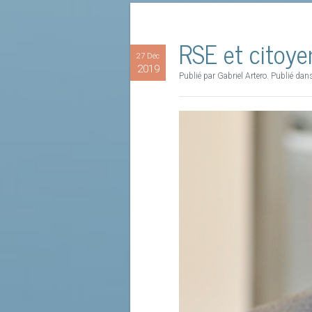
Pour la CFTC, les enjeux économiqu
RSE et citoyen
en compte systématique de ces ques
27 Déc
transformer notre modèle capitali
2019
Publié par Gabriel Artero. Publié da
Ainsi, la CFTC défend ardemment u
pour un pacte social et écologique »
changement de modèle constitue une 
redéfinir notre contrat social et pré
Monsieur Remans, s’il fallait vous p
Lire la suite
Je suis responsable de la RSE et 
Affaires Sociales et membre des effe
Pour certaines entités, satisfaire 
Lire la suite
prendre en compte la « pratique » i
Ces entreprises oublient que si l’
d’incompétence. Dans ces circonstan
les conditions subjectives de son 