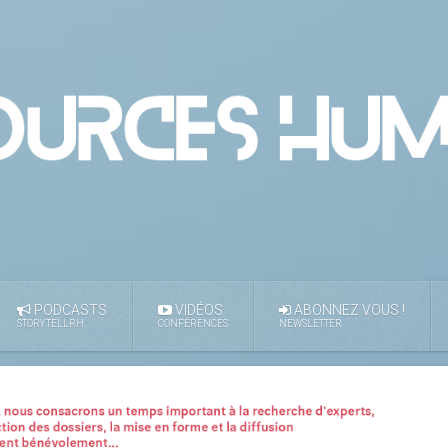
PODCASTS
VIDÉOS
ABONNEZ VOUS !
STORYTELLRH
CONFÉRENCES
NEWSLETTER