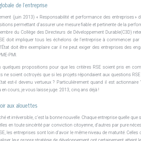
obale de l’entreprise
ment (juin 2013) « Responsabilité et performance des entreprises » de 
ositions permettant d’assurer une mesure fiable et pertinente de la perf
membre du Collège des Directeurs de Développement Durable(C3D) reten
E doit impliquer tous les échelons de l’entreprise à commencer p
l’État doit être exemplaire car il ne peut exiger des entreprises des en
 PME-PMI.
urs quelques propositions pour que les critères RSE soient pris en co
its ne soient octroyés que si les projets répondaient aux questions RSE 
Etat est-il devenu vertueux ? Particulièrement quand il est actionnaire 
 en cours, je vous laisse juge. 2013, cinq ans déjà !
roir aux alouettes
t irréversible, c’est la bonne nouvelle. Chaque entreprise quelle que soi
les en toute sincérité par conviction citoyenne, d’autres par pure nécess
E, les entreprises sont loin d’avoir le même niveau de maturité. Celles q
aliser leur propre stratégie de développement ont certainement atteint le