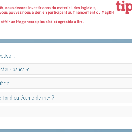
ctive ...
cteur bancaire…
cteur bancaire…
iècle
ècle
e fond ou écume de mer ?
Régulièrement nous demandons à l'auteur d'un ouvrage 
e fond ou écume de mer ?
l'auto-interview. Exercice auquel c'est plié Jerem
compétences du 21ème siècle...