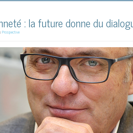
Jeremy :
Tout d’abord, ne trouvez-vous pas le terme 
Par Cécile Blondelon, Conseillèr
peu racoleur ?
es, sociaux et environnementaux sont liés. Partant de ce postulat, no
neté : la future donne du dialog
Jeremy :
De toute évidence bien sûr que oui. En revanche
tions dans les décisions stratégiques des entreprises et les politiqu
sujet, et permet de comprendre explicitement l’enjeu 
ste en une économie davantage respectueuse de l’humain et de son envi
ns
Prospective
consacré par les plus grandes institutions dans le 
ne transition écologique socialement juste de notre société, comme e
traduction de « 21st Century Skills ». On retrouve ce 
, formulées avec d’autres acteurs de la société civile. Notre confédérat
chez Microsoft, IBM et Cisco notamment. Ces géants de
opportunité pour renforcer notre compétitivité, redynamiser nos territ
créé une initiative commune pour travailler sur le
Interview de Wilfried Remans, Directeur Corporate Social Responsa
server notre environnement. A nous de la saisir !
monde du travail, une fois que leurs technologies se
L’explosion de la bulle Internet a quelque peu stoppé ce
résenter vous-même que diriez-vous ?
terme depuis plus de 10 ans, le World Economic For
des Affaires Publiques depuis deux ans et demi, chez BNP Paribas-Fo
modèles de ces compétences créés par de nombreuses 
ctifs RH (Bien être au travail, relations sociales…) pour le reste vous p
Lire la suite
aux principes systémiques de la Responsabilité Sociétale des Entrepris
ndividuelle dans la construction de la compétence, ni les circonstances d
environnement de la personne ne lui est pas favorable, celle-ci peut
ces, quel est le lien avec la « compétence artefact » du référentiel de
émergence ?