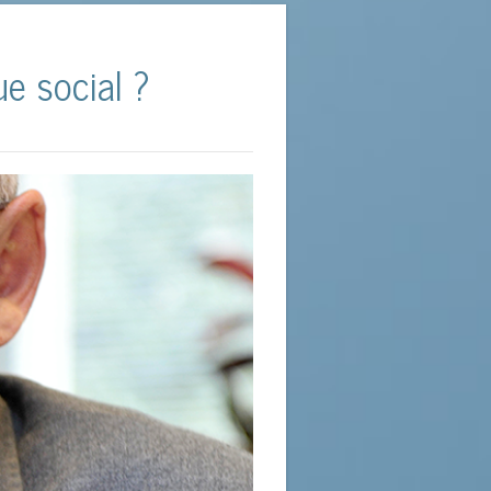
« Compétences du 21ème Siècle » un
e technique en charge du dossier RSE
tre confédération promeut une prise
ue social ?
 je considère qu’il est approprié au
es publiques. In fine, il s’agit de
abordé. Et surtout, c’est le terme
ronnement.
monde. Plus exactement, c’est une
n témoignent nos « 66 propositions
terme dans des mémos datant de 1998
ion est en effet convaincue qu’un tel
 la technologie avaient à l’époque
oires, créer des emplois de qualité,
s compétences nécessaires dans le
bility au sein de BNP Paribas Fortis.
raient installées un peu partout.
s bonnes volontés. L’OCDE utilise ce
um depuis 2016, et il existe des
rtis après avoir été Directeur des
organisations spécialisées.
Par Elisabeth Provost Vanhecke
ouvez voir mon profil LinkedIn…
es (RSE) ne signifie pas pour autant
ans lesquelles elle s’est fabriquée.
 se retrouver de facto en situation
 compétences, qui fait l’impasse sur