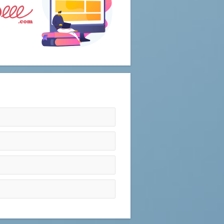
récent de se livrer à l'exercice de
y Lamri pour son ouvrage sur les