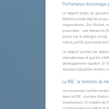
Performance économique gl
Le rapport public au gouverne
Molinié pointait déjà les prop
organisations. Eric Molinié, 
proposées : une démarche RS
passe par le dialogue social, 
même, la RSE doit investir les
Le rapport pointait par aille
internationaux et que les créd
développement équilibré. Et l’
dossiers industriels récents ou
La RSE : la tentation du mi
Le mouvement semble enclenché e
dans la RSE : nombre d’entre el
investisseurs. En matière de RS
comme levier pour définir et ré