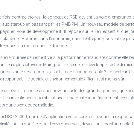
arfois contradictoires, le concept de RSE devient La voie à emprunter 
x aux start-up en passant par les PME-PMI. Un nouveau modèle de per
ays en voie de développement. Il repose sur le lien essentiel que joue
 place de l’Homme dans l’économie, dans l’entreprise, se veut de plus 
reprises, du moins dans le discours.
plus être tournée seulement vers la performance financière comme elle l’e
 lieu « plus citoyen ». Mais, pour exister et se développer, cette derniè
ion suivante sera donc : existe-t-il une finance durable ? Le secteur f
 responsabilité sociale et environnementale ? Rien n’est moins sûr !
 que de révéler, dans les roadshow annuels des grands groupes, que p
E. Les investisseurs semblent avoir une oreille insuffisamment sensibl
ncore une bien douce mélodie.
el ISO 26000, norme d’application volontaire, définissant la responsabi
ivités sur la société et sur l’environnement, devient un incontournable. C’