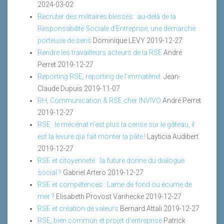
2024-03-02
Recruter des militaires blessés : au-delà de la
Responsabilité Sociale d’Entreprise, une démarche
porteuse de sens
Dominique LEVY
2019-12-27
Rendre les travailleurs acteurs de la RSE
André
Perret
2019-12-27
Reporting RSE, reporting de l’immatériel.
Jean-
Claude Dupuis
2019-11-07
RH, Communication & RSE cher INVIVO
André Perret
2019-12-27
RSE : le mécénat n’est plus la cerise sur le gâteau, il
est la levure qui fait monter la pâte !
Layticia Audibert
2019-12-27
RSE et citoyenneté : la future donne du dialogue
social ?
Gabriel Artero
2019-12-27
RSE et compétences : Lame de fond ou écume de
mer ?
Elisabeth Provost Vanhecke
2019-12-27
RSE et création de valeurs
Bernard Attali
2019-12-27
RSE, bien commun et projet d’entreprise
Patrick