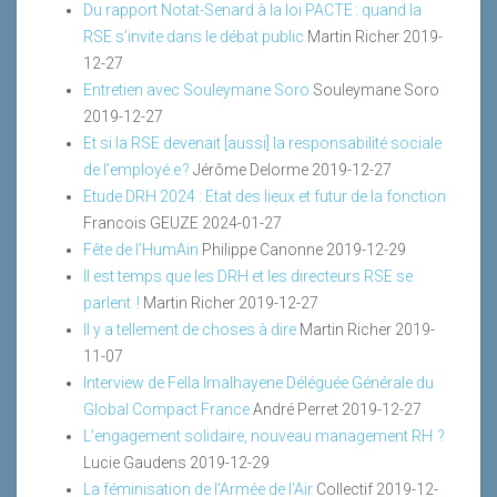
Du rapport Notat-Senard à la loi PACTE : quand la
RSE s’invite dans le débat public
Martin Richer
2019-
12-27
Entretien avec Souleymane Soro
Souleymane Soro
2019-12-27
Et si la RSE devenait [aussi] la responsabilité sociale
de l’employé.e ?
Jérôme Delorme
2019-12-27
Etude DRH 2024 : Etat des lieux et futur de la fonction
Francois GEUZE
2024-01-27
Fête de l’HumAin
Philippe Canonne
2019-12-29
Il est temps que les DRH et les directeurs RSE se
parlent !
Martin Richer
2019-12-27
Il y a tellement de choses à dire
Martin Richer
2019-
11-07
Interview de Fella Imalhayene Déléguée Générale du
Global Compact France
André Perret
2019-12-27
L’engagement solidaire, nouveau management RH ?
Lucie Gaudens
2019-12-29
La féminisation de l’Armée de l’Air
Collectif
2019-12-