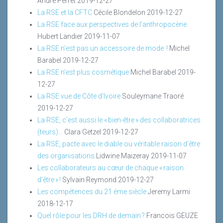
André Perret
2019-12-27
La RSE et la CFTC
Cécile Blondelon
2019-12-27
La RSE face aux perspectives de l’anthropocène
Hubert Landier
2019-11-07
La RSE n’est pas un accessoire de mode !
Michel
Barabel
2019-12-27
La RSE n’est plus cosmétique
Michel Barabel
2019-
12-27
La RSE vue de Côte d’Ivoire
Souleymane Traoré
2019-12-27
La RSE, c’est aussi le « bien-être » des collaboratrices
(teurs)…
Clara Getzel
2019-12-27
La RSE, pacte avec le diable ou véritable raison d’être
des organisations
Lidwine Maizeray
2019-11-07
Les collaborateurs au cœur de chaque « raison
d’être » !
Sylvain Reymond
2019-12-27
Les compétences du 21 ème siècle
Jeremy Larmi
2018-12-17
Quel rôle pour les DRH de demain ?
Francois GEUZE