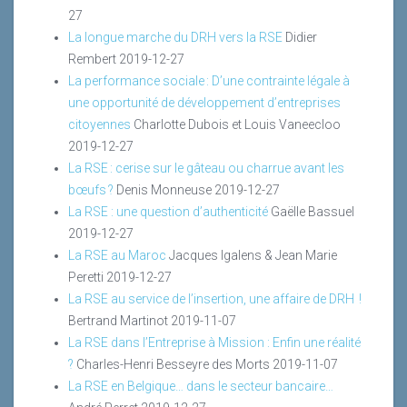
27
La longue marche du DRH vers la RSE
Didier
Rembert
2019-12-27
La performance sociale : D’une contrainte légale à
une opportunité de développement d’entreprises
citoyennes
Charlotte Dubois et Louis Vaneecloo
2019-12-27
La RSE : cerise sur le gâteau ou charrue avant les
bœufs ?
Denis Monneuse
2019-12-27
La RSE : une question d’authenticité
Gaëlle Bassuel
2019-12-27
La RSE au Maroc
Jacques Igalens & Jean Marie
Peretti
2019-12-27
La RSE au service de l’insertion, une affaire de DRH !
Bertrand Martinot
2019-11-07
La RSE dans l’Entreprise à Mission : Enfin une réalité
?
Charles-Henri Besseyre des Morts
2019-11-07
La RSE en Belgique… dans le secteur bancaire…