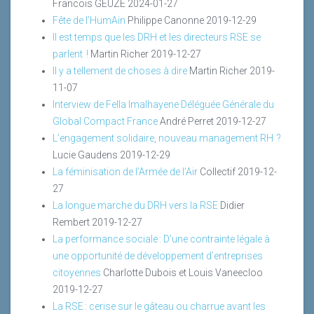
Francois GEUZE
2024-01-27
Fête de l’HumAin
Philippe Canonne
2019-12-29
Il est temps que les DRH et les directeurs RSE se
parlent !
Martin Richer
2019-12-27
Il y a tellement de choses à dire
Martin Richer
2019-
11-07
Interview de Fella Imalhayene Déléguée Générale du
Global Compact France
André Perret
2019-12-27
L’engagement solidaire, nouveau management RH ?
Lucie Gaudens
2019-12-29
La féminisation de l’Armée de l’Air
Collectif
2019-12-
27
La longue marche du DRH vers la RSE
Didier
Rembert
2019-12-27
La performance sociale : D’une contrainte légale à
une opportunité de développement d’entreprises
citoyennes
Charlotte Dubois et Louis Vaneecloo
2019-12-27
La RSE : cerise sur le gâteau ou charrue avant les