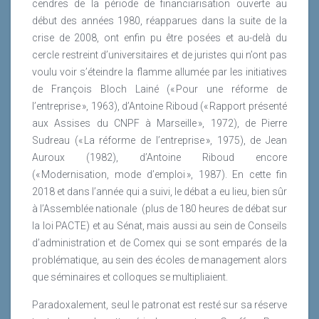
cendres de la période de financiarisation ouverte au
l’emploi et l’insertion
début des années 1980, réapparues dans la suite de la
Le label d’engagement volontaire objectif CO2 et
crise de 2008, ont enfin pu être posées et au-delà du
le label CO2 neutral
cercle restreint d’universitaires et de juristes qui n’ont pas
La RSE contribue à valoriser directement la
voulu voir s’éteindre la flamme allumée par les initiatives
marque de l’entreprise et indirectement à capter
de François Bloch Lainé (« Pour une réforme de
ou fidéliser sa clientèle.
l’entreprise », 1963), d’Antoine Riboud (« Rapport présenté
Afin de valoriser cet actif intangible, on retient selon la
aux Assises du CNPF à Marseille », 1972), de Pierre
méthode développée dans sharing value
Sudreau (« La réforme de l’entreprise », 1975), de Jean
généralement un montant :
Auroux (1982), d’Antoine Riboud encore
(« Modernisation, mode d’emploi », 1987). En cette fin
D’environ 3 à 5 % du CA en B2B,
2018 et dans l’année qui a suivi, le débat a eu lieu, bien sûr
De près de 5 à 10 % du CA en B2C.
à l’Assemblée nationale
(plus de 180 heures de débat sur
la loi PACTE) et au Sénat, mais aussi au sein de Conseils
Victor Waknine quant à lui développe une approche
d’administration et de Comex qui se sont emparés de la
qui réconcilie performance économique, engagement
problématique, au sein des écoles de management alors
des hommes, et qualité sociale son indice IBET
que séminaires et colloques se multipliaient.
mesure la qualité de vie au travail.
Paradoxalement, seul le patronat est resté sur sa réserve
Les investissements à impact social initiés par les