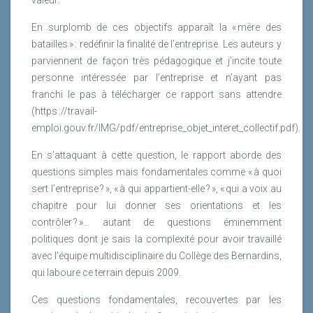
l’environnement, nous pourrions également rajouter
par extension le capital humain, car les salariés
En surplomb de ces objectifs apparaît la « mère des
compétents, motivés épanouis et fidèles permettent à
batailles » : redéfinir la finalité de l’entreprise. Les auteurs y
l’entreprise de se développer facilement ;
parviennent de façon très pédagogique et j’incite toute
personne intéressée par l’entreprise et n’ayant pas
Selon Bernard Marois et Alain Fustec, les actifs d’une
franchi le pas à télécharger ce rapport sans attendre
entreprise regroupent :
(https ://travail-
emploi.gouv.fr/IMG/pdf/entreprise_objet_interet_collectif.pdf).
Des actifs solides (les immobilisations)
Les actifs liquides (actifs circulant)
En s’attaquant à cette question, le rapport aborde des
Les actifs gazeux(immatériels).
questions simples mais fondamentales comme « à quoi
sert l’entreprise ? », « à qui appartient-elle ? », « qui a voix au
La RSE fait donc partie des actifs immatériels (actifs
chapitre pour lui donner ses orientations et les
gazeux) ou (actifs invisibles). D’autres méthodes
contrôler ? »… autant de questions éminemment
existent, tel que sharing value développée par JAKY
politiques dont je sais la complexité pour avoir travaillé
Ouziel, dans cette démarche il convient de vérifier que
avec l’équipe multidisciplinaire du Collège des Bernardins,
la société est engagée dans ce processus grâce à la
qui laboure ce terrain depuis 2009.
signature de différents accords :
Ces questions fondamentales, recouvertes par les
Le label Emplitude et la charte de la diversité pour