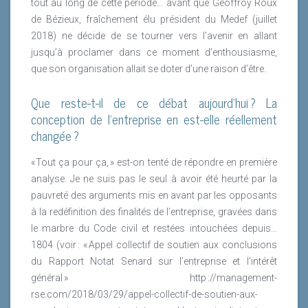
tout au long de cette période… avant que Geoffroy Roux
grandes entreprises tel que DANONE et l’OREAL,
de Bézieux, fraîchement élu président du Medef (juillet
témoignent de l’importance de la politique RSE dans
2018) ne décide de se tourner vers l’avenir en allant
l’appréciation des parties prenantes d’une entreprise
jusqu’à proclamer dans ce moment d’enthousiasme,
et donc de la marque. Ces exemples s’il en était besoin
que son organisation allait se doter d’une raison d’être.
démontrent bien qu’aujourd’hui, création de valeurs,
RSE et engagement social sont étroitement liés.
Que reste-t-il de ce débat aujourd’hui ? La
La prise en compte de la RSE en tant que création de
conception de l’entreprise en est-elle réellement
valeur est également soulignée par le rôle croissant
changée ?
que jouent les agences de notations dans la prise en
« Tout ça pour ça, » est-on tenté de répondre en première
compte des facteurs RSE. La transposition de la
analyse. Je ne suis pas le seul à avoir été heurté par la
directive européenne N° 2014 /95 UE par l’ordonnance
pauvreté des arguments mis en avant par les opposants
du 19 juillet souligne s’il en était besoin que
à la redéfinition des finalités de l’entreprise, gravées dans
l’appréciation d’une performance d’une entreprise ne
le marbre du Code civil et restées intouchées depuis…
se limite pas à l’appréciation des états financiers
1804 (voir : « Appel collectif de soutien aux conclusions
stricto sensu. La certification par le commissaire aux
du Rapport Notat Senard sur l’entreprise et l’intérêt
comptes des éléments contenus dans le reporting
général » http ://management-
extra financier souligne s’il en était nécessaire le
rse.com/2018/03/29/appel-collectif-de-soutien-aux-
caractère stratégique des démarches RSE menées