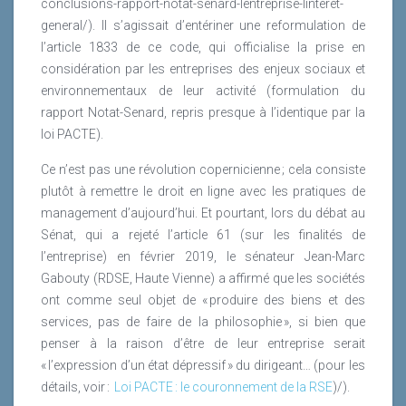
conclusions-rapport-notat-senard-lentreprise-linteret-
par les entreprises.
general/). Il s’agissait d’entériner une reformulation de
l’article 1833 de ce code, qui officialise la prise en
considération par les entreprises des enjeux sociaux et
environnementaux de leur activité (formulation du
rapport Notat-Senard, repris presque à l’identique par la
loi PACTE).
Ce n’est pas une révolution copernicienne ; cela consiste
plutôt à remettre le droit en ligne avec les pratiques de
management d’aujourd’hui. Et pourtant, lors du débat au
Sénat, qui a rejeté l’article 61 (sur les finalités de
l’entreprise) en février 2019, le sénateur Jean-Marc
Gabouty (RDSE, Haute Vienne) a affirmé que les sociétés
ont comme seul objet de « produire des biens et des
services, pas de faire de la philosophie », si bien que
penser à la raison d’être de leur entreprise serait
« l’expression d’un état dépressif » du dirigeant… (pour les
détails, voir :
Loi PACTE : le couronnement de la RSE
)/).
Lire la suite