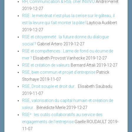
RH, Communication & RSE cher INVIVO
André Perret
2019-12-27
RSE : le mécénat n’est plus la cerise sur le gâteau, il
est la levure qui fait monter la pâte !
Layticia Audibert
2019-12-27
RSE et citoyenneté : la future donne du dialogue
social ?
Gabriel Artero
2019-12-27
RSE et compétences : Lame de fond ou écume de
mer ?
Elisabeth Provost Vanhecke
2019-12-27
RSE et création de valeurs
Bernard Attali
2019-12-27
RSE, bien commun et projet d’entreprise
Patrick
Storhaye
2019-11-07
RSE, Droit souple et droit dur…
Elisabeth Saubadu
2019-11-07
RSE, valorisation du capital humain et création de
valeur...
Bénédicte Merle
2019-12-27
RSE² : les outils collaboratifs au service des
engagements de l’entreprise
Gaelle ROUDAULT
2019-
11-07