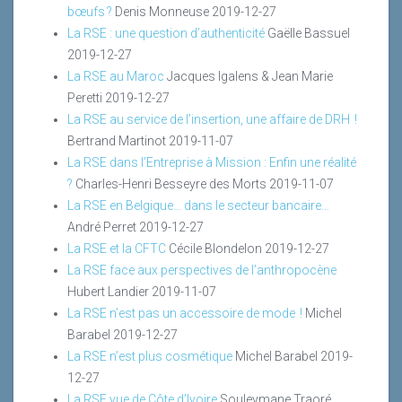
bœufs ?
Denis Monneuse
2019-12-27
La RSE : une question d’authenticité
Gaëlle Bassuel
2019-12-27
La RSE au Maroc
Jacques Igalens & Jean Marie
Peretti
2019-12-27
La RSE au service de l’insertion, une affaire de DRH !
Bertrand Martinot
2019-11-07
La RSE dans l’Entreprise à Mission : Enfin une réalité
?
Charles-Henri Besseyre des Morts
2019-11-07
La RSE en Belgique… dans le secteur bancaire…
André Perret
2019-12-27
La RSE et la CFTC
Cécile Blondelon
2019-12-27
La RSE face aux perspectives de l’anthropocène
Hubert Landier
2019-11-07
La RSE n’est pas un accessoire de mode !
Michel
Barabel
2019-12-27
La RSE n’est plus cosmétique
Michel Barabel
2019-
12-27
La RSE vue de Côte d’Ivoire
Souleymane Traoré