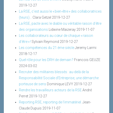
2019-12-27
La RSE, c’est aussi le « bien-être » des collaboratrices
(teurs)…
Clara Getzel
2019-12-27
La RSE, pacte avec le diable ou véritable raison d’être
des organisations
Lidwine Maizeray
2019-11-07
Les collaborateurs au cœur de chaque « raison
d’être » !
Sylvain Reymond
2019-12-27
Les compétences du 21 ème siècle
Jeremy Larmi
2018-12-17
Quel rôle pour les DRH de demain ?
Francois GEUZE
2024-03-02
Recruter des militaires blessés : au-delà de la
Responsabilité Sociale d’Entreprise, une démarche
porteuse de sens
Dominique LEVY
2019-12-27
Rendre les travailleurs acteurs de la RSE
André
Perret
2019-12-27
Reporting RSE, reporting de l’immatériel.
Jean-
Claude Dupuis
2019-11-07