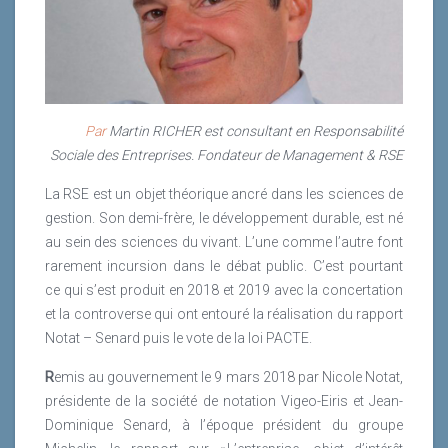
l’avenir.
avec les travaux d’Edith Penrose sur les ressources
se multiplient pour améliorer la cohésion des équipes
tangibles et intangibles.
et entretenir une bonne ambiance de travail.
Lire la suite
Dans les années 1990, Henri Tezenas du Montcel
Lire la suite
expliquait que les actifs immatériels étaient
insuffisamment intégrés dans toutes les formes
Par
Martin RICHER est consultant en Responsabilité
d’évaluation des entreprises, précisant si justement
Sociale des Entreprises. Fondateur de Management & RSE
qu’« on ne tient pas compte de ce qu’on ne mesure
La RSE est un objet théorique ancré dans les sciences de
pas ».
gestion. Son demi-frère, le développement durable, est né
En 2010, le groupe de travail Thésaurus-Bercy a été
au sein des sciences du vivant. L’une comme l’autre font
constitué à la demande de Christine Lagarde, ministre
rarement incursion dans le débat public. C’est pourtant
de l’Économie et des Finances, par Alan Fustec.
ce qui s’est produit en 2018 et 2019 avec la concertation
et la controverse qui ont entouré la réalisation du rapport
Ses conclusions se présentent sous la forme de deux
Notat – Senard puis le vote de la loi PACTE.
rapports : Thésaurus V1, publié le 7 octobre 2011, et
Thésaurus V2, publié le 13 octobre 2015.
R
emis au gouvernement le 9 mars 2018 par Nicole Notat,
présidente de la société de notation Vigeo-Eiris et Jean-
Le Thésaurus-Bercy V1 identifie les actifs suivants :
Dominique Senard, à l’époque président du groupe