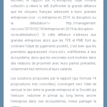
Capital Client
Michelin, le rapport sur « L’entreprise, objet d’intérêt
Capital Humain
collectif » a relevé le défi d’affronter la grande défiance
Capital Organisationnel
que les citoyens français adressent à leurs grandes
Capital des Systèmes d’Information
entreprises (voir : « L’entreprise en 2019 : la disruption ou
Capital de Savoir
la détestation ! » http ://management-
Capital de Marque
rse.com/2019/02/19/lentreprise-en-2019-la-disruption-
Capital Partenaire
ou-la-detestation/). Si cette défiance s’adresse aux
Capital Actionnaire
grandes entreprises alors que les TPE et PME font au
Capital Sociétal
contraire l’objet de jugements positifs, c’est bien que les
Capital Naturel.
premières apparaissent « hors-sol », indifférentes à leur
écosystème, alors que les secondes sont insérées dans
Ainsi il apparait que dans les 10 items identifiés par
des relations de proximité avec leurs parties prenantes,
thésaurus V1, le capital social et que le capital
notamment leur territoire et leurs salariés.
immatériel constituent les actifs immatériels, et sont
donc créateurs de valeur.
Les solutions proposées par le rapport (qui formule 14
propositions très concrètes) convergent vers l’idée de
Nous allons définir plus précisément le capital
renouer le lien entre la grande entreprise et la Société qui
sociétal, celui-ci rassemble tous ce qui relève de
l’entoure : redonner le primat au long terme, ancrer
diverses parties prenantes au sens large et le capital
l’entreprise dans ses écosystèmes, mieux partager la
naturel il rassemble tout ce qui relève de
valeur.