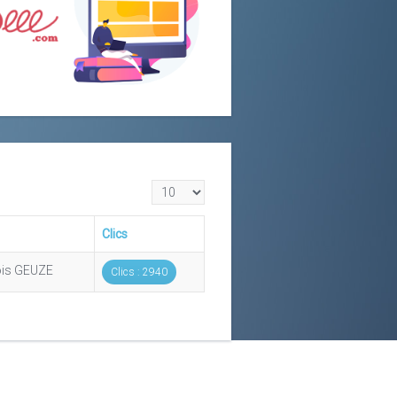
Affichage #
Clics
cois GEUZE
Clics : 2940