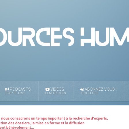
PODCASTS
VIDÉOS
ABONNEZ VOUS !
STORYTELLRH
CONFÉRENCES
NEWSLETTER