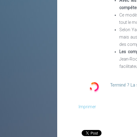
Avec les
compéte
Ce modèle
tout le m
Selon Yan
mais au
des compé
Les comp
Jean-Roc
facilitat
Terminé ? La s
Imprimer