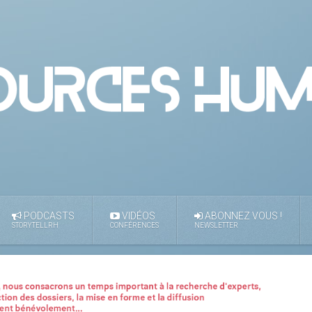
PODCASTS
VIDÉOS
ABONNEZ VOUS !
STORYTELLRH
CONFÉRENCES
NEWSLETTER