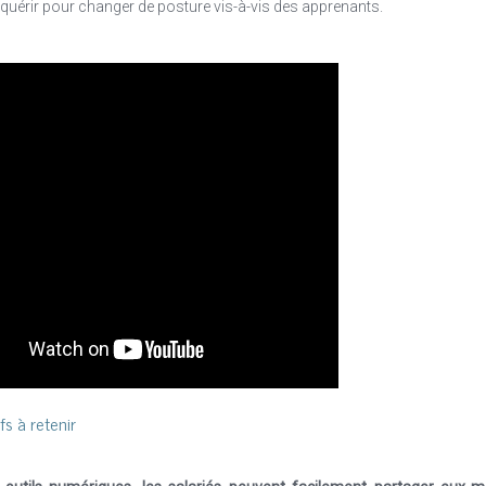
uérir pour changer de posture vis-à-vis des apprenants.
fs à retenir