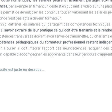
 outils numériques, les salariés peuvent facilement partager eux-
nces
, par exemple en filmant un geste et en publiant la vidéo sur une p
 permet de démultiplier les contenus tout en valorisant les salariés p
onde n’est pas apte à devenir formateur.
nig Raffenel, les salariés qui partagent des compétences techniques do
ssi
savoir extraire de leur pratique ce qui doit être transmis et le rend
tences transverses doivent avoir l’envie de transmettre, du charisme et d
étences pédagogiques du formateur professionnel restent indispen
h Houllier, il doit intégrer l’apport des neurosciences, acquérir des
eur, capable d’accompagner les apprenants dans leur parcours d’appren
uite est juste en dessous ...