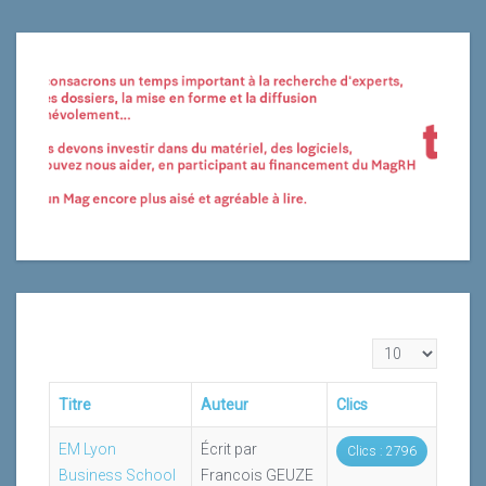
Affichage #
Titre
Auteur
Clics
EM Lyon
Écrit par
Clics : 2796
Business School
Francois GEUZE