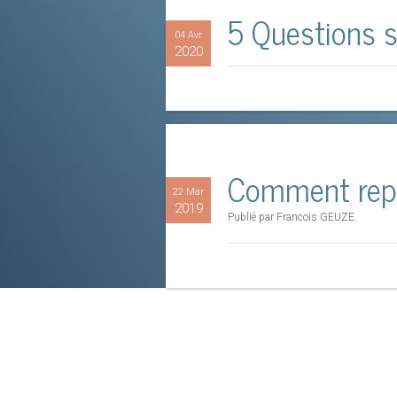
5 Questions su
04 Avr
2020
Comment repér
22 Mar
2019
Publié par Francois GEUZE.