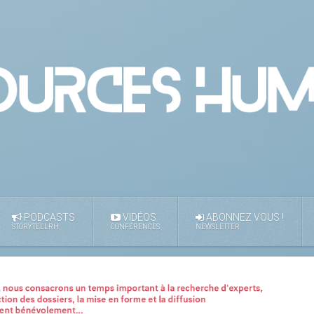
PODCASTS
VIDÉOS
ABONNEZ VOUS !
STORYTELLRH
CONFÉRENCES
NEWSLETTER