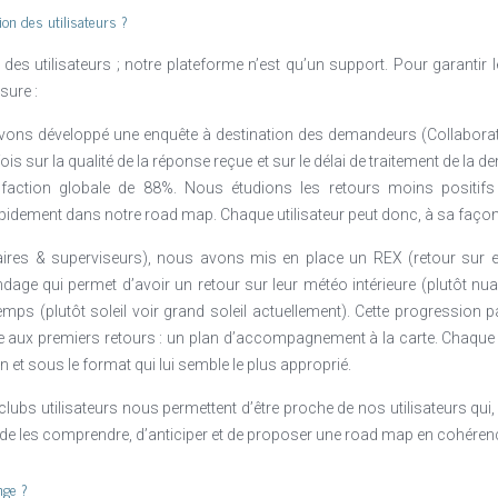
on des utilisateurs ?
e des utilisateurs ; notre plateforme n’est qu’un support. Pour garantir
sure :
avons développé une enquête à destination des demandeurs (Collaborat
fois sur la qualité de la réponse reçue et sur le délai de traitement de l
sfaction globale de 88%. Nous étudions les retours moins positif
apidement dans notre road map. Chaque utilisateur peut donc, à sa façon, 
ires & superviseurs), nous avons mis en place un REX (retour sur e
dage qui permet d’avoir un retour sur leur météo intérieure (plutôt nu
temps (plutôt soleil voir grand soleil actuellement). Cette progression
 aux premiers retours : un plan d’accompagnement à la carte. Chaque 
n et sous le format qui lui semble le plus approprié.
bs utilisateurs nous permettent d’être proche de nos utilisateurs qui,
de les comprendre, d’anticiper et de proposer une road map en cohérenc
nge ?