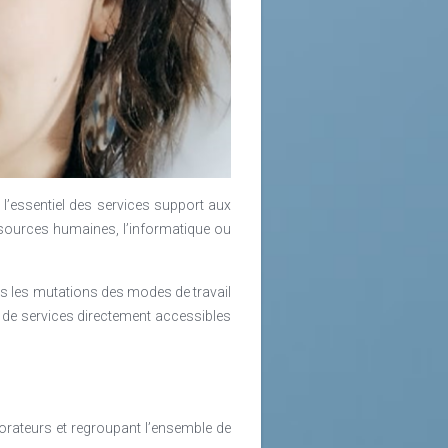
’essentiel des services support aux
ressources humaines, l’informatique ou
ns les mutations des modes de travail
re de services directement accessibles
borateurs et regroupant l’ensemble de