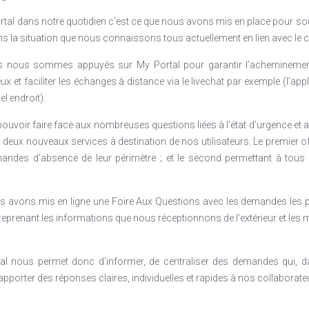
ortal dans notre quotidien c’est ce que nous avons mis en place pour soute
ns la situation que nous connaissons tous actuellement en lien avec le c
s nous sommes appuyés sur My Portal pour garantir l’achemineme
x et faciliter les échanges à distance via le livechat par exemple (l’app
el endroit).
voir faire face aux nombreuses questions liées à l’état d’urgence et a
deux nouveaux services à destination de nos utilisateurs. Le premier off
andes d’absence de leur périmètre ; et le second permettant à tous l
s avons mis en ligne une Foire Aux Questions avec les demandes les p
 reprenant les informations que nous réceptionnons de l’extérieur et le
al nous permet donc d’informer, de centraliser des demandes qui, d
apporter des réponses claires, individuelles et rapides à nos collaborate