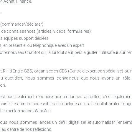
er, Achat, Finance.
:
s (commander/déclarer)
s de connaissances (articles, vidéos, formulaires)
es équipes support dédiées
, en présentiel ou téléphonique avec un expert
re nouveau ChatBot qui, à lui tout seul, peut aiguiller l’utilisateur sur l
t RH d’Engie GBS, organisée en CES (Centre d’expertise spécialisé) où
au quotidien, nous sommes convaincus que nous avons un rôle à j
ion.
n’est pas seulement répondre aux tendances actuelles, c’est également
rmoniser, les rendre accessibles en quelques clics. Le collaborateur gagne
t en performance : Win/Win.
nous nous sommes lancés un défi : digitaliser et automatiser l’ensem
 au centre de nos réflexions.