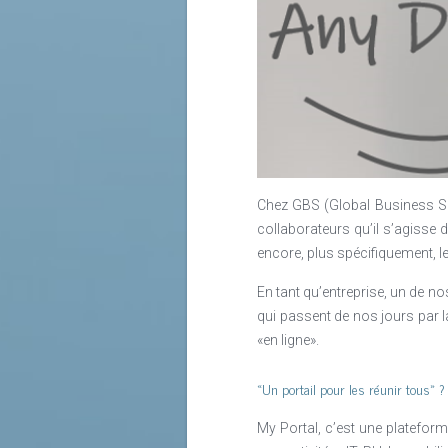
Chez GBS (Global Business Su
collaborateurs qu’il s’agisse 
encore, plus spécifiquement, le
En tant qu’entreprise, un de 
qui passent de nos jours par l
«en ligne».
«Un portail pour les réunir tous» ?
My Portal, c’est une plateform