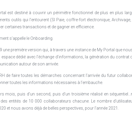
tal est destiné à couvrir un périmètre fonctionnel de plus en plus lar
rents outils qui l’entourent (SI Paie, coffre-fort électronique, Archiva
 certaines transactions et de gagner en efficience.
ment s’appelle le Onboarding.
 une première version qui, à travers une instance de My Portal que n
n espace dédié avec l’échange d’informations, la génération du contrat de
unication autour de son arrivée.
H de faire toutes les démarches concernant l’arrivée du futur collabora
tionner toutes les informations nécessaires à l’embauche.
eurs mois, puis d’un second, puis d’un troisième réalisé en séquenti
 des entités de 10 000 collaborateurs chacune. Le nombre d’utilisate
2020 et nous avons déjà de belles perspectives, pour l’année 2021.