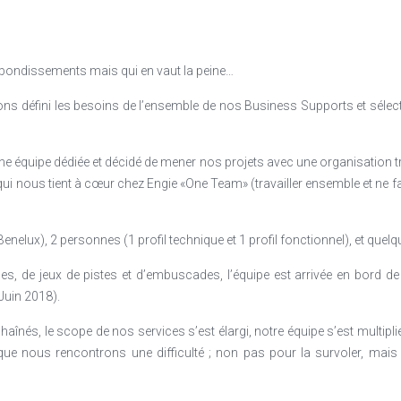
rebondissements mais qui en vaut la peine…
ns défini les besoins de l’ensemble de nos Business Supports et sélect
équipe dédiée et décidé de mener nos projets avec une organisation tri
 qui nous tient à cœur chez Engie «One Team» (travailler ensemble et ne 
Benelux), 2 personnes (1 profil technique et 1 profil fonctionnel), et que
, de jeux de pistes et d’embuscades, l’équipe est arrivée en bord de l
Juin 2018).
haînés, le scope de nos services s’est élargi, notre équipe s’est multipli
ue nous rencontrons une difficulté ; non pas pour la survoler, mais 