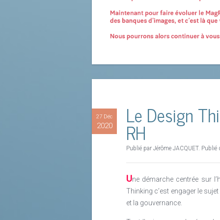
Le Design Thi
27 Déc
RH
2020
Publié par Jérôme JACQUET. Publié
U
ne démarche centrée sur l’h
Thinking c’est engager le suje
et la gouvernance.