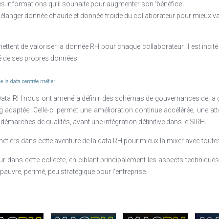
les informations qu’il souhaite pour augmenter son ‘bénéfice’.
langer donnée chaude et donnée froide du collaborateur pour mieux valo
ttent de valoriser la donnée RH pour chaque collaborateur. Il est incité a
é de ses propres données.
e la data centrée métier
ta RH nous ont amené à définir des schémas de gouvernances de la data
daptée. Celle-ci permet une amélioration continue accélérée, une attei
s démarches de qualités, avant une intégration définitive dans le SIRH.
étiers dans cette aventure de la data RH pour mieux la mixer avec toutes 
 dans cette collecte, en ciblant principalement les aspects techniques de
 pauvre, périmé, peu stratégique pour l’entreprise.