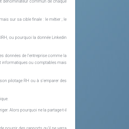
s petit dénominateur commun de chaque
s sur sa cible finale : le métier ; le
SIRH, ou pourquoi la donnée Linkedin
tres données de l’entreprise comme la
ent informatiques ou comptables mais
de son pilotage RH ou à s’emparer des
ique.
ger. Alors pourquoi ne la partage-t-il
de nourrir des rapports qu’il ne verra