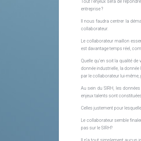
Tout l’enjeux sera de répondre
entreprise ?
Il nous faudra centrer la déma
collaborateur.
Le collaborateur maillon esse
est davantage temps réel, compl
Quelle qu’en soit la qualité d
donnée industrielle, la donné
par le collaborateur lui-même, 
Au sein du SIRH, les données q
enjeux talents sont constitué
Celles justement pour lesquelles
Le collaborateur semble finalem
pas sur le SIRH?
Il n’a tout simplement aucun in