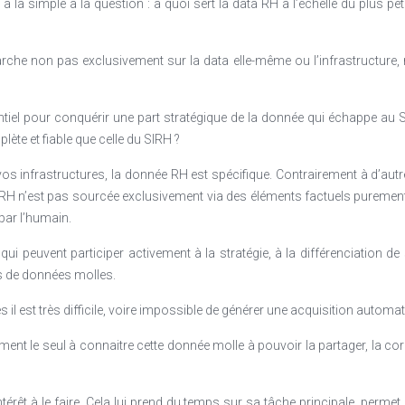
 à la simple à la question : à quoi sert la data RH à l’échelle du plu
rche non pas exclusivement sur la data elle-même ou l’infrastructure, mai
ntiel pour conquérir une part stratégique de la donnée qui échappe au 
ète et fiable que celle du SIRH ?
e vos infrastructures, la donnée RH est spécifique. Contrairement à d’au
e RH n’est pas sourcée exclusivement via des éléments factuels purem
par l’humain.
ui peuvent participer activement à la stratégie, à la différenciation 
es de données molles.
 il est très difficile, voire impossible de générer une acquisition automat
ent le seul à connaitre cette donnée molle à pouvoir la partager, la corri
térêt à le faire. Cela lui prend du temps sur sa tâche principale, permet 