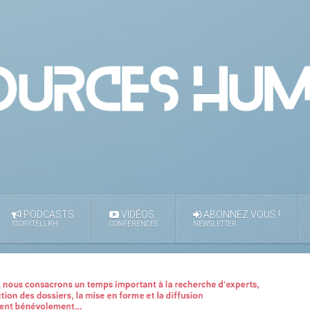
PODCASTS
VIDÉOS
ABONNEZ VOUS !
STORYTELLRH
CONFÉRENCES
NEWSLETTER