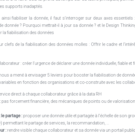
des supports inadaptés.
 ainsi fiabiliser la donnée, il faut s’interroger sur deux axes essentiels
 donnée ? Pourquoi mettrait-il à jour sa donnée ? et le Design Thinki
 la fiabilisation des données
clefs de la fiabilisation des données molles : Offrir le cadre et l’int
borateur : créer l’urgence de déclarer une donnée individuelle, fiable et f
ous a mené à envisager 5 leviers pour booster la fiabilisation de donn
ariables en fonction des organisations et co-construite avec les collab
rvice direct à chaque collaborateur grâce à la data RH
st pas forcement financière, des mécaniques de points ou de valorisation 
le partage :
proposer une donnée utile et partagée à l’échelle de son gro
) permettant le partage de services, la recommandation, …
ur :
rendre visible chaque collaborateur et sa donnée via un portail public