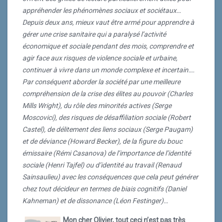
rôle des minorités actives (Serge Moscovici), des
appréhender les phénomènes sociaux et sociétaux…
risques de désaffiliation sociale (Robert Castel), de
Depuis deux ans, mieux vaut être armé pour apprendre à
délitement des liens sociaux (Serge Paugam) et de
gérer une crise sanitaire qui a paralysé l’activité
déviance (Howard Becker), de la figure du bouc
économique et sociale pendant des mois, comprendre et
émissaire (Rémi Casanova) de l’importance de
agir face aux risques de violence sociale et urbaine,
l’identité sociale (Henri Tajfel) ou d’identité au travail
continuer à vivre dans un monde complexe et incertain….
(Renaud Sainsaulieu) avec les conséquences que cela
Par conséquent aborder la société par une meilleure
peut générer chez tout décideur en termes de biais
compréhension de la crise des élites au pouvoir (Charles
cognitifs (Daniel Kahneman) et de dissonance (Léon
Mills Wright), du rôle des minorités actives (Serge
Festinger)…
Moscovici), des risques de désaffiliation sociale (Robert
Mon cher Olivier, tout ceci n’est pas très
Castel), de délitement des liens sociaux (Serge Paugam)
optimiste
et de déviance (Howard Becker), de la figure du bouc
émissaire (Rémi Casanova) de l’importance de l’identité
J’en conviens. Mais cela ne veut pas dire
sociale (Henri Tajfel) ou d’identité au travail (Renaud
qu’il n’y ait pas des moyens d’espérer…
Sainsaulieu) avec les conséquences que cela peut générer
Rien ne nous empêche de construire des
chez tout décideur en termes de biais cognitifs (Daniel
solidarités organiques (Emilie Durkheim), de travailler
Kahneman) et de dissonance (Léon Festinger)…
en bonne intelligence sur nos besoins fondamentaux
(Abraham Maslow), en repensant différemment les
Mon cher Olivier, tout ceci n’est pas très