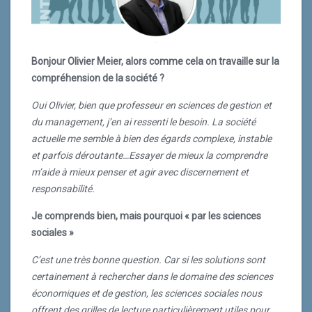
Projets Rémunération et Avantages Sociaux, pour
comprendre m’aide à mieux penser et agir avec
Disneyland Paris. Cela concerne plus de 17 000
Lire la suite
discernement et responsabilité.
personnes, 121 nationalités, 500 métiers différents
avec des profils parfois surprenants du monde du
Je comprends bien, mais pourquoi « par les sciences
Bonjour Olivier Meier, alors comme cela on travaille sur la
spectacle, et une diversité d’âge puisqu’avec près de
sociales »
compréhension de la société ?
30 ans d’existence Disneyland Paris commence à
C’est une très bonne question. Car si les solutions sont
avoir la troisième génération de ses salariés qui arrive,
Oui Olivier, bien que professeur en sciences de gestion et
certainement à rechercher dans le domaine des
avec des attentes aussi différentes que leurs
du management, j’en ai ressenti le besoin. La société
sciences économiques et de gestion, les sciences
parcours, de l’autodidacte au surdiplômé.
actuelle me semble à bien des égards complexe, instable
sociales nous offrent des grilles de lecture
et parfois déroutante…Essayer de mieux la comprendre
particulièrement utiles pour appréhender les
Lire la suite
m’aide à mieux penser et agir avec discernement et
phénomènes sociaux et sociétaux… Depuis deux ans,
responsabilité.
mieux vaut être armé pour apprendre à gérer une crise
sanitaire qui a paralysé l’activité économique et sociale
Je comprends bien, mais pourquoi « par les sciences
pendant des mois, comprendre et agir face aux risques
sociales »
de violence sociale et urbaine, continuer à vivre dans
C’est une très bonne question. Car si les solutions sont
un monde complexe et incertain…. Par conséquent
certainement à rechercher dans le domaine des sciences
aborder la société par une meilleure compréhension de
économiques et de gestion, les sciences sociales nous
la crise des élites au pouvoir (Charles Mills Wright), du
offrent des grilles de lecture particulièrement utiles pour