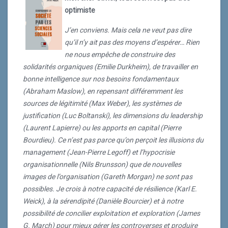
sources de légitimité (Max Weber), les systèmes de
optimiste
justification (Luc Boltanski), les dimensions du
J’en conviens. Mais cela ne veut pas dire
leadership (Laurent Lapierre) ou les apports en capital
qu’il n’y ait pas des moyens d’espérer… Rien
(Pierre Bourdieu). Ce n’est pas parce qu’on perçoit les
ne nous empêche de construire des
illusions du management (Jean-Pierre Legoff) et
solidarités organiques (Emilie Durkheim), de travailler en
l’hypocrisie organisationnelle (Nils Brunsson) que de
bonne intelligence sur nos besoins fondamentaux
nouvelles images de l’organisation (Gareth Morgan) ne
(Abraham Maslow), en repensant différemment les
sont pas possibles. Je crois à notre capacité de
sources de légitimité (Max Weber), les systèmes de
résilience (Karl E. Weick), à la sérendipité (Danièle
justification (Luc Boltanski), les dimensions du leadership
Bourcier) et à notre possibilité de concilier exploitation
(Laurent Lapierre) ou les apports en capital (Pierre
et exploration (James G. March) pour mieux gérer les
Bourdieu). Ce n’est pas parce qu’on perçoit les illusions du
controverses et produire de l’innovation partagée
management (Jean-Pierre Legoff) et l’hypocrisie
(Michel Callon).
organisationnelle (Nils Brunsson) que de nouvelles
Ne serais-tu pas en train de mettre en avant les
images de l’organisation (Gareth Morgan) ne sont pas
différents concepts présentés dans le livre ? Et les
possibles. Je crois à notre capacité de résilience (Karl E.
auteurs qui y sont associés ?
Weick), à la sérendipité (Danièle Bourcier) et à notre
possibilité de concilier exploitation et exploration (James
C’est une très bonne remarque. J’ai essayé à travers
G. March) pour mieux gérer les controverses et produire