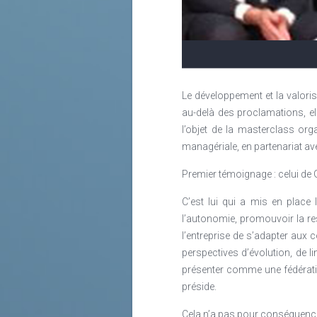
Le développement et la valorisa
au-delà des proclamations, el
l’objet de la masterclass org
managériale, en partenariat av
Premier témoignage : celui de 
C’est lui qui a mis en place
l’autonomie, promouvoir la res
l’entreprise de s’adapter aux c
perspectives d’évolution, de li
présenter comme une fédératio
préside.
Cela n’a pas pour conséquence 