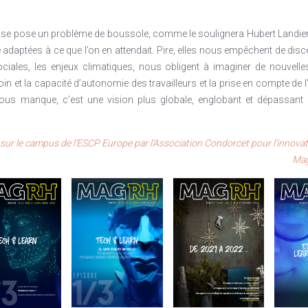
que se pose un problème de boussole, comme le soulignera Hubert Landi
re adaptées à ce que l’on en attendait. Pire, elles nous empêchent de dis
sociales, les enjeux climatiques, nous obligent à imaginer de nouvell
in et la capacité d’autonomie des travailleurs et la prise en compte de l’i
us manque, c’est une vision plus globale, englobant et dépassant l
sur le campus de l’ESCP Europe par l’Association Condorcet pour l’innovati
Mag