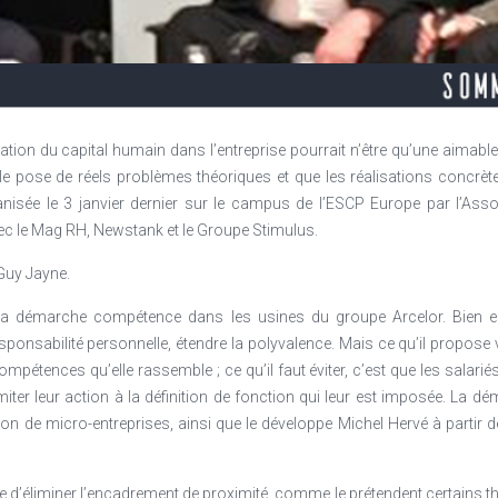
tion du capital humain dans l’entreprise pourrait n’être qu’une aimable t
le pose de réels problèmes théoriques et que les réalisations concrèt
anisée le 3 janvier dernier sur le campus de l’ESCP Europe par l’Ass
ec le Mag RH, Newstank et le Groupe Stimulus.
Guy Jayne.
 la démarche compétence dans les usines du groupe Arcelor. Bien ente
ponsabilité personnelle, étendre la polyvalence. Mais ce qu’il propose va
ompétences qu’elle rassemble ; ce qu’il faut éviter, c’est que les salarié
miter leur action à la définition de fonction qui leur est imposée. La dé
n de micro-entreprises, ainsi que le développe Michel Hervé à partir 
d’éliminer l’encadrement de proximité, comme le prétendent certains théor