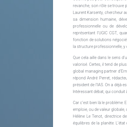
revanche, son rôle se trouve p
Laurent Karsenty, chercheur au
sa dimension humaine, dévelo
professionnelle ou de dével
représentant l’UGIC CGT, qua
fonction de solutions négociée
la structure professionnelle, y
Que cela aille dans le sens d’
valorisé. Certes, il tend de pl
global managing partner d’Erns
répond André Perret, rédacte
président de l’IAS. On a déjà ess
Intéressant débat, qui conduit à
Car c’est bien là le problème. E
emploie, ou de valeur globale,
Hélène Le Tenot, directrice d
équilibres de la planète. L’éta