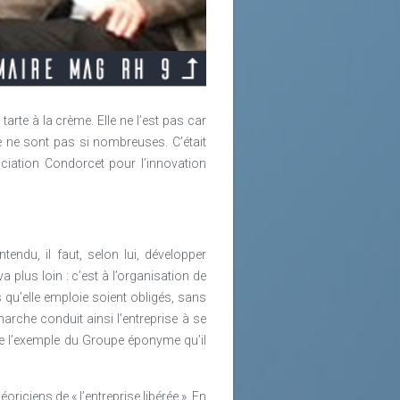
arte à la crème. Elle ne l’est pas car
e ne sont pas si nombreuses. C’était
ociation Condorcet pour l’innovation
ndu, il faut, selon lui, développer
 plus loin : c’est à l’organisation de
s qu’elle emploie soient obligés, sans
marche conduit ainsi l’entreprise à se
de l’exemple du Groupe éponyme qu’il
iciens de « l’entreprise libérée ». En