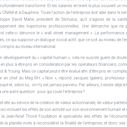
rofondément transformé. Et les salariés en tirent le plus souvent un m
 CNAM et à Dauphine. Toute l’action de l’entreprise doit aller dans le s
ppe David Mahé, président de Stimulus, qu’il s’agisse de la santé 
oppement des trajectoires professionnelles. Une démarche que ne 
nd celle-ci dénonce le « wall street management ». La performance gl
s, ce qui suppose un dialogue social actif, que ce soit au niveau de l’e
 compris au niveau international.
un développement du « capital humain », cela ne suscite guère de doute
us en plus à être pris en considération par les opérateurs financiers, co
t & Young. Mais ce capital peut-il être évalué afin d’être pris en compte
ur en chef du Mag RH. « Non », répond Jacques Igalens, professeur ém
ayé et, selon lui, on n’y est jamais parvenu. Par ailleurs, il existe déjà le bi
 une autre question : pour qui roule l’entreprise ?
st-elle au service de la création de valeur actionnariale, de valeur partenar
 ceci incluant les effets de son activité sur son environnement humain e
e la Jean-Noël Thorel Foudation et spécialiste des effets de l’économi
t de la planète invite à reconsidérer la finalité de l’entreprise, et donc