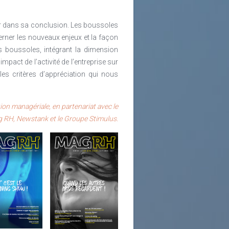
er dans sa conclusion. Les boussoles
cerner les nouveaux enjeux et la façon
es boussoles, intégrant la dimension
mpact de l’activité de l’entreprise sur
es critères d’appréciation qui nous
on managériale, en partenariat avec le
 RH, Newstank et le Groupe Stimulus.