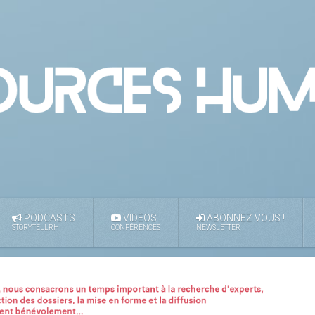
PODCASTS
VIDÉOS
ABONNEZ VOUS !
STORYTELLRH
CONFÉRENCES
NEWSLETTER