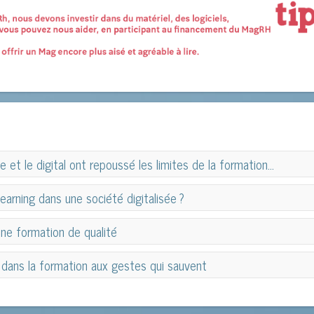
le et le digital ont repoussé les limites de la formation...
le et le digital ont repoussé les limites de la formation...
earning dans une société digitalisée ?
earning dans une société digitalisée ?
une formation de qualité
une formation de qualité
e dans la formation aux gestes qui sauvent
e dans la formation aux gestes qui sauvent