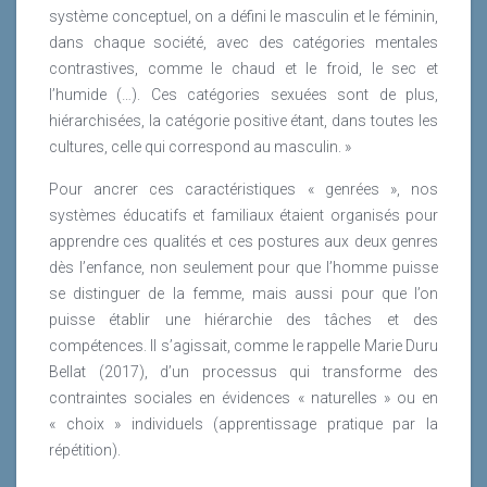
disent d’ailleurs satisfaites de leur carrière. La part des
système conceptuel, on a défini le masculin et le féminin,
femmes cadres continue d’augmenter avec 46 % de
dans chaque société, avec des catégories mentales
femmes cadres : à titre de comparaison les femmes
contrastives, comme le chaud et le froid, le sec et
représentent moins de 30 % de l’encadrement au sein
l’humide (…). Ces catégories sexuées sont de plus,
des 60 plus grandes entreprises françaises.
hiérarchisées, la catégorie positive étant, dans toutes les
cultures, celle qui correspond au masculin. »
Toutes les questions d’égalité professionnelle ne sont
pas réglées pour autant, en effet près de la moitié des
Pour ancrer ces caractéristiques « genrées », nos
femmes cadres du secteur estiment ne pas être
systèmes éducatifs et familiaux étaient organisés pour
traitées à légal des hommes. Elles estiment ne pas
apprendre ces qualités et ces postures aux deux genres
avoir accès aux mêmes opportunités de carrière. Et
dès l’enfance, non seulement pour que l’homme puisse
seulement un cinquième des répondants estime
se distinguer de la femme, mais aussi pour que l’on
bénéficier des actions mises en place pour favoriser
puisse établir une hiérarchie des tâches et des
la mixité.
compétences. Il s’agissait, comme le rappelle Marie Duru
Bellat (2017), d’un processus qui transforme des
Par ailleurs, au niveau des instances dirigeantes, la
contraintes sociales en évidences « naturelles » ou en
mixité reste encore trop faible ; si la part des cadres de
« choix » individuels (apprentissage pratique par la
direction progresse pour se situer à 30 % seulement
répétition).
16 % de femmes sont présentes dans les Comités
Exécutifs.