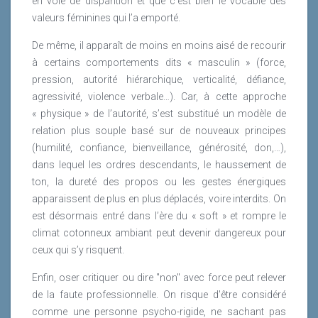
en voie de disparition et que c’est bien le vocable des
valeurs féminines qui l’a emporté.
De même, il apparaît de moins en moins aisé de recourir
à certains comportements dits « masculin » (force,
pression, autorité hiérarchique, verticalité, défiance,
agressivité, violence verbale…). Car, à cette approche
« physique » de l’autorité, s’est substitué un modèle de
relation plus souple basé sur de nouveaux principes
(humilité, confiance, bienveillance, générosité, don,…),
dans lequel les ordres descendants, le haussement de
ton, la dureté des propos ou les gestes énergiques
apparaissent de plus en plus déplacés, voire interdits. On
est désormais entré dans l’ère du « soft » et rompre le
climat cotonneux ambiant peut devenir dangereux pour
ceux qui s’y risquent.
Enfin, oser critiquer ou dire "non" avec force peut relever
de la faute professionnelle. On risque d'être considéré
comme une personne psycho-rigide, ne sachant pas