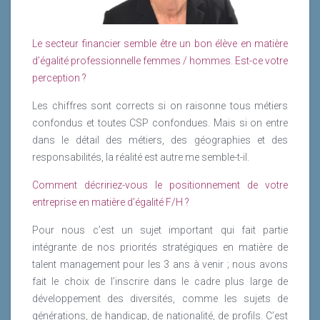
dissociation, un dédoublement de personnalité ; une
des femmes dans le monde du travail, mais certains
version de moi-même journaliste (VJ) questionnant
hommes s’estiment progressivement déclassés. Un
l’autre partie celle qui a écrit ? Dans tous les cas : un
Cher lecteur, chère lectrice, si tu souhaites lire un
Le secteur financier semble être un bon élève en matière
tour d’horizon éclaire des évolutions contrastées:
défi que je relève avec plaisir !
énième article t’expliquant comment les femmes sont
d’égalité professionnelle femmes / hommes. Est-ce votre
puisque l’éventail des questions posées par les
malheureuses au travail, maltraitées, discriminées,
perception ?
discordances est très ouvert, l’inventaire n’ est pas
Lire la suite
harcelées, sous-payées, etc., passe ton chemin. Je ne
exhaustif . Un aperçu de pistes à explorer donne
Les chiffres sont corrects si on raisonne tous métiers
nie pas que ces phénomènes existent, bien entendu,
cependant à réfléchir.
confondus et toutes CSP confondues. Mais si on entre
mais je crois que les médias renvoient un miroir
dans le détail des métiers, des géographies et des
déformant de la réalité en se focalisant sur les trains
Lire la suite
responsabilités, la réalité est autre me semble-t-il.
qui n’arrivent pas à l’heure. Pour 100 articles sur les
difficultés rencontrées par les femmes actives,
Comment décririez-vous le positionnement de votre
combien sur les femmes qui s’éclatent au travail ?
entreprise en matière d’égalité F/H ?
Pas loin de zéro. Est-ce à dire que seules les femmes
Pour nous c’est un sujet important qui fait partie
au foyer ne sont pas masochistes ? Permettez-moi
intégrante de nos priorités stratégiques en matière de
d’en douter. Est-ce alors à dire que les femmes
talent management pour les 3 ans à venir ; nous avons
travailleraient avant tout par nécessité, pour gagner
fait le choix de l’inscrire dans le cadre plus large de
leur vie ? Les études montrent au contraire que les
développement des diversités, comme les sujets de
femmes sont moins motivées en moyenne que les
générations, de handicap, de nationalité, de profils. C’est
hommes par la dimension instrumentale du travail ;