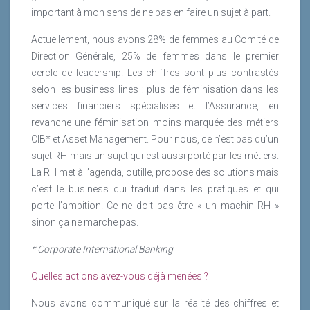
important à mon sens de ne pas en faire un sujet à part.
elles sont en revanche plus nombreuses à être mues
par sa dimension expressive et relationnelle au sens
Actuellement, nous avons 28% de femmes au Comité de
où le travail contribue à la vie sociale, au
Direction Générale, 25% de femmes dans le premier
développement personnel, au sentiment d’utilité
cercle de leadership. Les chiffres sont plus contrastés
sociale, etc.
selon les business lines : plus de féminisation dans les
services financiers spécialisés et l’Assurance, en
Lire la suite
revanche une féminisation moins marquée des métiers
CIB* et Asset Management. Pour nous, ce n’est pas qu’un
sujet RH mais un sujet qui est aussi porté par les métiers.
La RH met à l’agenda, outille, propose des solutions mais
c’est le business qui traduit dans les pratiques et qui
porte l’ambition. Ce ne doit pas être « un machin RH »
sinon ça ne marche pas.
* Corporate International Banking
Quelles actions avez-vous déjà menées ?
Nous avons communiqué sur la réalité des chiffres et