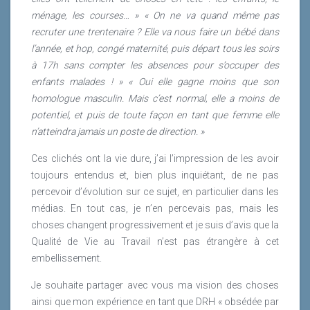
jamais un poste de direction. »
ménage, les courses… » « On ne va quand même pas
recruter une trentenaire ? Elle va nous faire un bébé dans
Ces clichés ont la vie dure, j’ai l’impression de les
l’année, et hop, congé maternité, puis départ tous les soirs
avoir toujours entendus et, bien plus inquiétant, de ne
à 17h sans compter les absences pour s’occuper des
pas percevoir d’évolution sur ce sujet, en particulier
enfants malades ! » « Oui elle gagne moins que son
dans les médias. En tout cas, je n’en percevais pas,
homologue masculin. Mais c’est normal, elle a moins de
mais les choses changent progressivement et je suis
potentiel, et puis de toute façon en tant que femme elle
d’avis que la Qualité de Vie au Travail n’est pas
n’atteindra jamais un poste de direction. »
étrangère à cet embellissement.
Ces clichés ont la vie dure, j’ai l’impression de les avoir
Je souhaite partager avec vous ma vision des choses
toujours entendus et, bien plus inquiétant, de ne pas
ainsi que mon expérience en tant que DRH « obsédée
percevoir d’évolution sur ce sujet, en particulier dans les
par la Qualité de Vie au Travail » sur cette question.
médias. En tout cas, je n’en percevais pas, mais les
choses changent progressivement et je suis d’avis que la
Lire la suite
Qualité de Vie au Travail n’est pas étrangère à cet
embellissement.
Je souhaite partager avec vous ma vision des choses
ainsi que mon expérience en tant que DRH « obsédée par