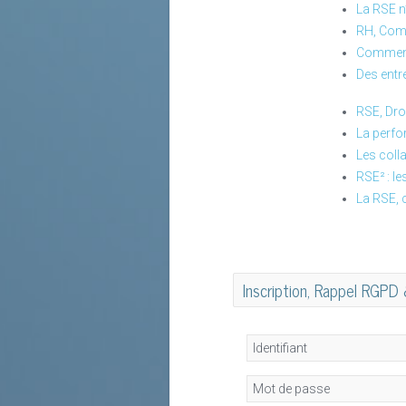
La RSE n
RH, Com
Comment 
Des entre
RSE, Droi
La perfo
Les coll
RSE² : le
La RSE, c
Inscription, Rappel RGPD