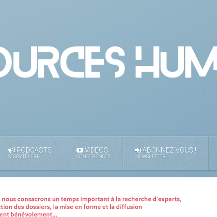
PODCASTS
VIDÉOS
ABONNEZ VOUS !
STORYTELLRH
CONFÉRENCES
NEWSLETTER