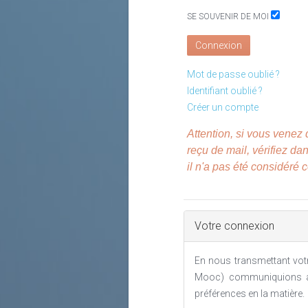
SE SOUVENIR DE MOI
Connexion
Mot de passe oublié ?
Identifiant oublié ?
Créer un compte
Attention, si vous venez 
reçu de mail, vérifiez d
il n'a pas été considéré
Votre connexion
En nous transmettant vot
Mooc) communiquions av
préférences en la matière.