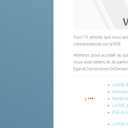
Voici 15 articles que nous avo
connaissances sur la RSE.
Attention, pour accéder au qui
vous avez obtenu et, de parti
Egal et Cornerstone OnDemand 
La RSE da
Intervie
Rendre le
La RSE, p
RSE et ci
La RSE n