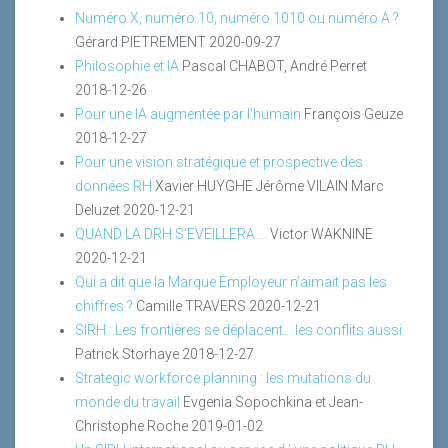
Numéro X, numéro 10, numéro 1010 ou numéro A ?
Gérard PIETREMENT
2020-09-27
Philosophie et IA
Pascal CHABOT, André Perret
2018-12-26
Pour une IA augmentée par l'humain
François Geuze
2018-12-27
Pour une vision stratégique et prospective des
données RH
Xavier HUYGHE Jérôme VILAIN Marc
Deluzet
2020-12-21
QUAND LA DRH S’EVEILLERA ...
Victor WAKNINE
2020-12-21
Qui a dit que la Marque Employeur n’aimait pas les
chiffres ?
Camille TRAVERS
2020-12-21
SIRH : Les frontières se déplacent... les conflits aussi
Patrick Storhaye
2018-12-27
Strategic workforce planning : les mutations du
monde du travail
Evgenia Sopochkina et Jean-
Christophe Roche
2019-01-02