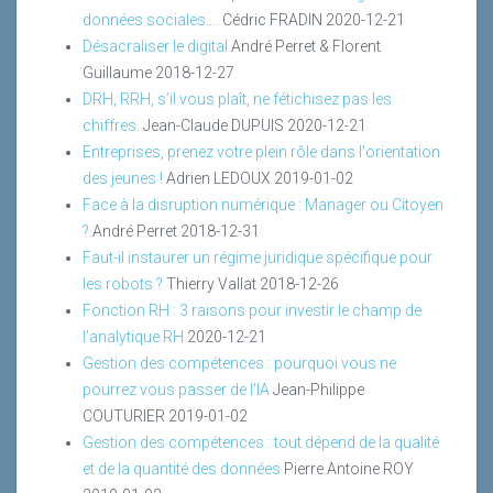
données sociales….
Cédric FRADIN
2020-12-21
Désacraliser le digital
André Perret & Florent
Guillaume
2018-12-27
DRH, RRH, s’il vous plaît, ne fétichisez pas les
chiffres.
Jean-Claude DUPUIS
2020-12-21
Entreprises, prenez votre plein rôle dans l'orientation
des jeunes !
Adrien LEDOUX
2019-01-02
Face à la disruption numérique : Manager ou Citoyen
?
André Perret
2018-12-31
Faut-il instaurer un régime juridique spécifique pour
les robots ?
Thierry Vallat
2018-12-26
Fonction RH : 3 raisons pour investir le champ de
l’analytique RH
2020-12-21
Gestion des compétences : pourquoi vous ne
pourrez vous passer de l'IA
Jean-Philippe
COUTURIER
2019-01-02
Gestion des compétences : tout dépend de la qualité
et de la quantité des données
Pierre Antoine ROY