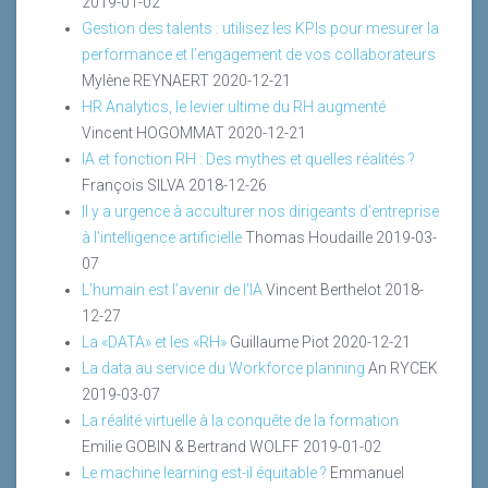
2019-01-02
Gestion des talents : utilisez les KPIs pour mesurer la
performance et l’engagement de vos collaborateurs
Mylène REYNAERT
2020-12-21
HR Analytics, le levier ultime du RH augmenté
Vincent HOGOMMAT
2020-12-21
IA et fonction RH : Des mythes et quelles réalités ?
François SILVA
2018-12-26
Il y a urgence à acculturer nos dirigeants d’entreprise
à l’intelligence artificielle
Thomas Houdaille
2019-03-
07
L’humain est l’avenir de l’IA
Vincent Berthelot
2018-
12-27
La «DATA» et les «RH»
Guillaume Piot
2020-12-21
La data au service du Workforce planning
An RYCEK
2019-03-07
La réalité virtuelle à la conquête de la formation
Emilie GOBIN & Bertrand WOLFF
2019-01-02
Le machine learning est-il équitable ?
Emmanuel