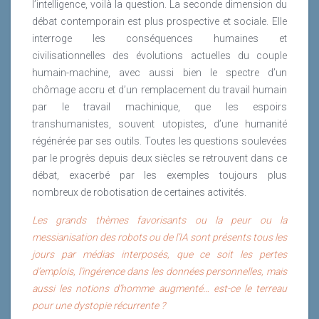
trompent de cible.
l’intelligence, voilà la question. La seconde dimension du
débat contemporain est plus prospective et sociale. Elle
Lire la suite
interroge les conséquences humaines et
civilisationnelles des évolutions actuelles du couple
humain-machine, avec aussi bien le spectre d’un
chômage accru et d’un remplacement du travail humain
par le travail machinique, que les espoirs
transhumanistes, souvent utopistes, d’une humanité
régénérée par ses outils. Toutes les questions soulevées
par le progrès depuis deux siècles se retrouvent dans ce
débat, exacerbé par les exemples toujours plus
nombreux de robotisation de certaines activités.
Les grands thèmes favorisants ou la peur ou la
messianisation des robots ou de l’IA sont présents tous les
jours par médias interposés, que ce soit les pertes
d’emplois, l’ingérence dans les données personnelles, mais
aussi les notions d’homme augmenté… est-ce le terreau
pour une dystopie récurrente ?