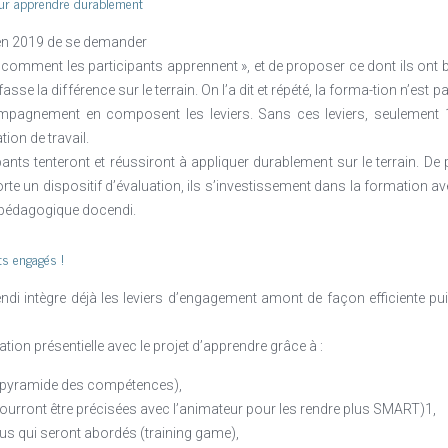
pour apprendre durablement
s en 2019 de se demander
omment les participants apprennent », et de proposer ce dont ils ont 
se la différence sur le terrain. On l’a dit et répété, la forma-tion n’es
mpagnement en composent les leviers. Sans ces leviers, seulement 1
ion de travail.
ants tenteront et réussiront à appliquer durablement sur le terrain. De p
 un dispositif d’évaluation, ils s’investissement dans la formation avec
e pédagogique docendi.
ts engagés !
i intègre déjà les leviers d’engagement amont de façon efficiente pui
tion présentielle avec le projet d’apprendre grâce à :
 (pyramide des compétences),
pourront être précisées avec l’animateur pour les rendre plus SMART)1,
us qui seront abordés (training game),