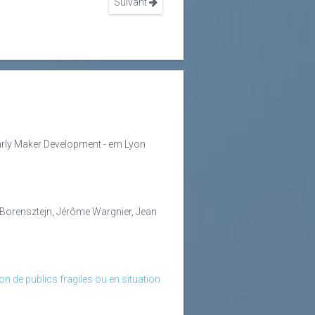
Suivant
Early Maker Development - em Lyon
é Borensztejn, Jérôme Wargnier, Jean
n de publics fragiles ou en situation