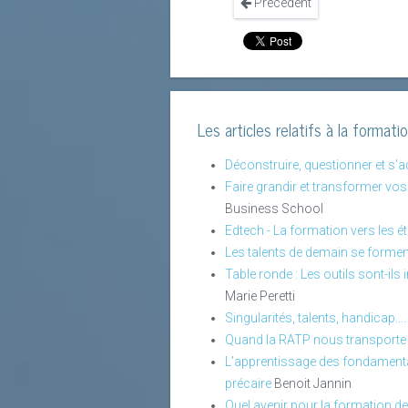
Précédent
Les articles relatifs à la formati
Déconstruire, questionner et s'
Faire grandir et transformer vo
Business School
Edtech - La formation vers les ét
Les talents de demain se forment
Table ronde : Les outils sont-ils
Marie Peretti
Singularités, talents, handicap….
Quand la RATP nous transporte 
L’apprentissage des fondamentaux
précaire
Benoit Jannin
Quel avenir pour la formation d