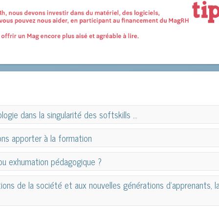
logie dans la singularité des softskills ...
logie dans la singularité des softskills ...
ons apporter à la formation
ons apporter à la formation
on ou exhumation pédagogique ?
on ou exhumation pédagogique ?
ions de la société et aux nouvelles générations d’apprenants, 
ions de la société et aux nouvelles générations d’apprenants, 