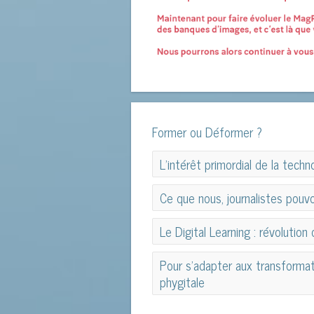
Former ou Déformer ?
L’intérêt primordial de la techno
L’intérêt primordial de la techno
Ce que nous, journalistes pouv
Ce que nous, journalistes pouv
Le Digital Learning : révoluti
Le Digital Learning : révoluti
Pour s’adapter aux transformat
phygitale
Pour s’adapter aux transformat