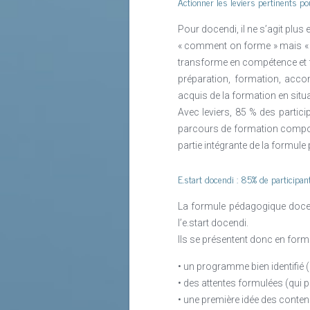
Actionner les leviers pertinents 
Pour docendi, il ne s’agit plu
« comment on forme » mais « c
transforme en compétence et fas
préparation, formation, acco
acquis de la formation en situat
Avec leviers, 85 % des particip
parcours de formation comporte
partie intégrante de la formul
E.start docendi : 85% de participan
La formule pédagogique docend
l’e.start docendi.
Ils se présentent donc en forma
• un programme bien identifié
• des attentes formulées (qui 
• une première idée des conten