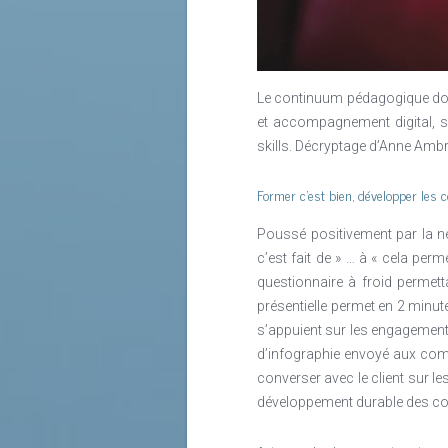
universités nées au moyen-âge. En r
toutefois réellement considéré.
l’enseignant, la formation évolue el
Lire la suite
Un contexte de transformation de la
Le continuum pédagogique doce
Lire la suite
et accompagnement digital, s
skills. Décryptage d’Anne Amb
Former c’est bien, développer les 
Poussé positivement par la n
c’est fait de » … à « cela pe
questionnaire à froid permet
présentielle permet en 2 minu
s’appuient sur les engagements 
d’infographie envoyé aux co
converser avec le client sur l
développement durable des c