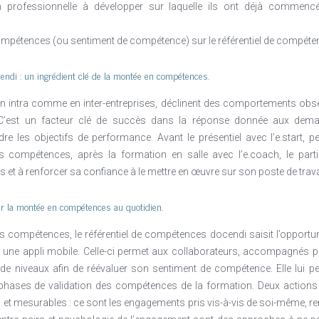
n professionnelle à développer sur laquelle ils ont déjà commencé 
ompétences (ou sentiment de compétence) sur le référentiel de compéten
endi : un ingrédient clé de la montée en compétences.
intra comme en inter-entreprises, déclinent des comportements obser
n. C’est un facteur clé de succès dans la réponse donnée aux deman
re les objectifs de performance. Avant le présentiel avec l’e.start, p
 compétences, après la formation en salle avec l’e.coach, le partic
is et à renforcer sa confiance à le mettre en œuvre sur son poste de trava
r la montée en compétences au quotidien.
 compétences, le référentiel de compétences docendi saisit l’opportunité
a une appli mobile. Celle-ci permet aux collaborateurs, accompagnés pa
 de niveaux afin de réévaluer son sentiment de compétence. Elle lui pe
phases de validation des compétences de la formation. Deux actions 
et mesurables : ce sont les engagements pris vis-à-vis de soi-même, re