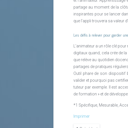
et l’animateur. Apprentissage
partage au moment de la clôtu
inspirantes pour se lancer da
que l’appli trouvera sa valeu
Les défis à relever pour garder un
L’animateur a un rôle clé pour 
digitaux quand, cela crée de la
que relève au quotidien docen
partages de pratiques réguliers
Outil phare de son dispositif
valider et pourquoi pas certif
tuteur par exemple. Il est ac
de formation » et de dévelop
*1 Spécifique, Mesurable, Acce
Imprimer