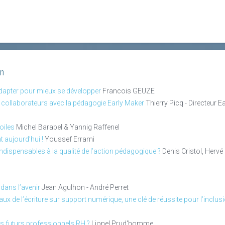
on
adapter pour mieux se développer
Francois GEUZE
s collaborateurs avec la pédagogie Early Maker
Thierry Picq - Directeur 
oiles
Michel Barabel & Yannig Raffenel
 aujourd’hui !
Youssef Errami
 indispensables à la qualité de l’action pédagogique ?
Denis Cristol, Herv
dans l’avenir
Jean Agulhon - André Perret
 de l’écriture sur support numérique, une clé de réussite pour l’inclusio
es futurs professionnels RH ?
Lionel Prud'homme