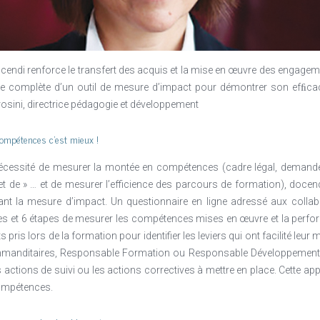
epensant les liens entre pédagogie, technologie et espace, les interact
le aussi pour devenir phygitale.
 société profond et rapide
ndi renforce le transfert des acquis et la mise en œuvre des engagemen
e complète d’un outil de mesure d’impact pour démontrer son efﬁcac
rosini, directrice pédagogie et développement
compétences c’est mieux !
écessité de mesurer la montée en compétences (cadre légal, demande 
rmet de » … et de mesurer l’efficience des parcours de formation), doc
tant la mesure d’impact. Un questionnaire en ligne adressé aux colla
tes et 6 étapes de mesurer les compétences mises en œuvre et la perfo
pris lors de la formation pour identifier les leviers qui ont facilité leu
mmanditaires, Responsable Formation ou Responsable Développement
es actions de suivi ou les actions correctives à mettre en place. Cette a
ompétences.