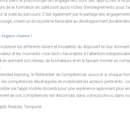
 entre pairs et psychologie de l’engagement sont des approches à ne p
re de la formation en salle sont aussi riches d’enseignements pour l’a
ns la suite du parcours. C’est également par le partage des engagement
r d’usage, créant un écosystème favorable au développe-ment durable d
e longueur d’avance !
mobiliser les différents leviers et modalités du dispositif en leur donna
 valeur et les moments « low tech » favorables à l’attention indispensable
di en animant son réseau de formateurs et en le faisant monter en comp
.
 blended learning, le Référentiel de Compétences associé à chaque form
ier les compétences développées en mobilisant les acteurs pertinents : c
cessible via l’appli mobile docendi pour une expérience apprenant plu
pement de vos compétences est désormais dans votre poche ou dans vot
pté, Réaliste, Temporel