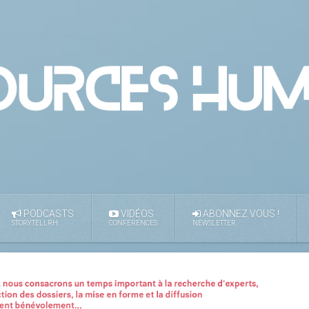
PODCASTS
VIDÉOS
ABONNEZ VOUS !
STORYTELLRH
CONFÉRENCES
NEWSLETTER