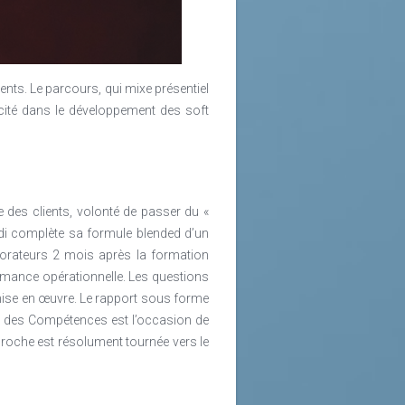
ions entre apprenants et la place de
ts. Le parcours, qui mixe présentiel
ité dans le développement des soft
des clients, volonté de passer du «
endi complète sa formule blended d’un
borateurs 2 mois après la formation
rmance opérationnelle. Les questions
r mise en œuvre. Le rapport sous forme
 des Compétences est l’occasion de
pproche est résolument tournée vers le