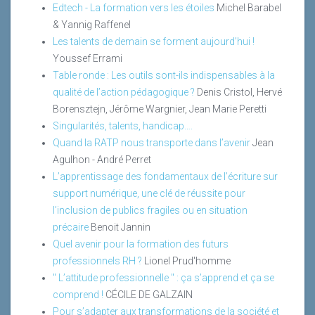
Edtech - La formation vers les étoiles
Michel Barabel
& Yannig Raffenel
Les talents de demain se forment aujourd’hui !
Youssef Errami
Table ronde : Les outils sont-ils indispensables à la
qualité de l’action pédagogique ?
Denis Cristol, Hervé
Borensztejn, Jérôme Wargnier, Jean Marie Peretti
Singularités, talents, handicap….
Quand la RATP nous transporte dans l’avenir
Jean
Agulhon - André Perret
L’apprentissage des fondamentaux de l’écriture sur
support numérique, une clé de réussite pour
l’inclusion de publics fragiles ou en situation
précaire
Benoit Jannin
Quel avenir pour la formation des futurs
professionnels RH ?
Lionel Prud'homme
" L’attitude professionnelle " : ça s’apprend et ça se
comprend !
CÉCILE DE GALZAIN
Pour s’adapter aux transformations de la société et