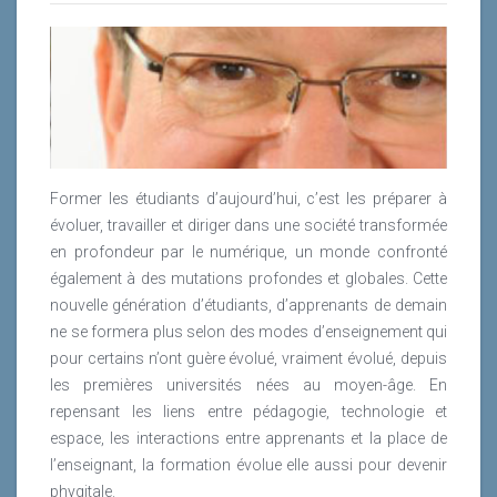
Cette digitalisation à outrance a des conséquences
Lire la suite
sur la façon de travailler. D’un côté, le digital casse des
silos et ouvre des modes de collaboration inédits :
partage et travail simultané sur les fichiers
bureautiques, travail à distance et télétravail, passage
de l’email unidirectionnel à la messagerie de groupe
(slack, Microsoft Teams).
Former les étudiants d’aujourd’hui, c’est les préparer à
Lire la suite
évoluer, travailler et diriger dans une société transformée
en profondeur par le numérique, un monde confronté
également à des mutations profondes et globales. Cette
nouvelle génération d’étudiants, d’apprenants de demain
ne se formera plus selon des modes d’enseignement qui
pour certains n’ont guère évolué, vraiment évolué, depuis
les premières universités nées au moyen-âge. En
repensant les liens entre pédagogie, technologie et
espace, les interactions entre apprenants et la place de
l’enseignant, la formation évolue elle aussi pour devenir
phygitale.