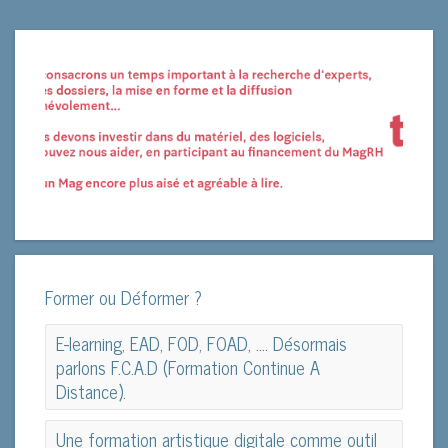
Former ou Déformer ?
E-learning, EAD, FOD, FOAD, …. Désormais
parlons F.C.A.D (Formation Continue A
Distance).
E-learning, EAD, FOD, FOAD, …. Désormais
Une formation artistique digitale comme outil