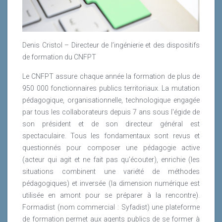
manager d’entreprise.
extrêmement riche dans un contexte de
développement de compétence a changé, il souhaite
questionnement des nouvelles générations sur l’utilité
désormais s’impliquer plus activement dans sa
Que peut-on attendre de Mooc artistiques qui
et le rôle des managers.
formation. Dans le même temps, l’évolution rapide
développent et dévoilent les compétences du metteur
Denis Cristol – Directeur de l’ingénierie et des dispositifs
des métiers impose une remise à jour rapide des
en scène de théâtre ?
UpTogether, un réseau apprenant d’un nouveau genre
de formation du CNFPT
formations. L’apprentissage des nouvelles
compétences doit être en mouvement pour s’adapter
Lire la suite
Lire la suite
Le CNFPT assure chaque année la formation de plus de
aux nouveaux contextes des métiers ainsi qu’aux
950 000 fonctionnaires publics territoriaux. La mutation
contraintes de disponibilité des apprenants.
pédagogique, organisationnelle, technologique engagée
par tous les collaborateurs depuis 7 ans sous l'égide de
Lire la suite
son président et de son directeur général est
spectaculaire. Tous les fondamentaux sont revus et
questionnés pour composer une pédagogie active
(acteur qui agit et ne fait pas qu’écouter), enrichie (les
situations combinent une variété de méthodes
pédagogiques) et inversée (la dimension numérique est
utilisée en amont pour se préparer à la rencontre).
Formadist (nom commercial : Syfadist) une plateforme
de formation permet aux agents publics de se former à