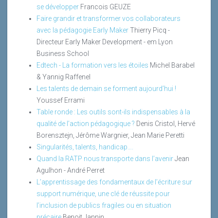
se développer
Francois GEUZE
Faire grandir et transformer vos collaborateurs
avec la pédagogie Early Maker
Thierry Picq -
Directeur Early Maker Development - em Lyon
Business School
Edtech - La formation vers les étoiles
Michel Barabel
& Yannig Raffenel
Les talents de demain se forment aujourd’hui !
Youssef Errami
Table ronde : Les outils sont-ils indispensables à la
qualité de l’action pédagogique ?
Denis Cristol, Hervé
Borensztejn, Jérôme Wargnier, Jean Marie Peretti
Singularités, talents, handicap….
Quand la RATP nous transporte dans l’avenir
Jean
Agulhon - André Perret
L’apprentissage des fondamentaux de l’écriture sur
support numérique, une clé de réussite pour
l’inclusion de publics fragiles ou en situation
précaire
Benoit Jannin