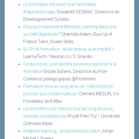
Le formateur est mort vive l’animateur
d’apprentissage !
Elisabeth DESRIAC, Directrice du
Développement Syfadis
Pourquoi réactiver le Blended Learning dans une
société digitalisée ?
Charlotte Adam, Rise Up et
Franck Tami, Ocean Skills
IA, RH et formation : quels enjeux, quel impact ?
LearnaTech / Neurial.co / E Grandin
Ce que nous, journalistes pouvons apporter à la
formation
Elodie Safaris, Directrice du Pôle
Contenus pédagogiques @Portemire
Formation tout au long de la vie : redonnons le
pouvoir aux collaborateurs !
Clément MESLIN, Co-
Fondateur de Edflex
La formation sur mesure tout au long de la vie,
orientée compétences
Projet Flexi TLV / Université
Grenoble Alpes
Adaptive learning : une promesse à tenir
Johan
Michel / Speexx