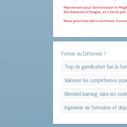
Former ou Déformer ?
Trop de gamification tue la for
Trop de gamification tue la for
Valoriser les compétences pou
Valoriser les compétences pour
Blended learning: dans les coul
Blended learning: dans les coul
Ingénierie de formation et dispo
Ingénierie de formation et dispo