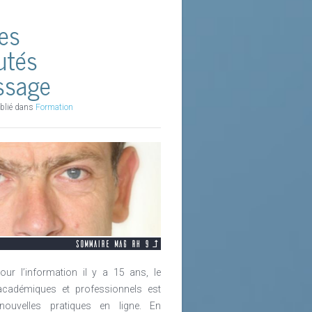
es
tés
ssage
blié dans
Formation
r l’information il y a 15 ans, le
 académiques et professionnels est
ouvelles pratiques en ligne. En