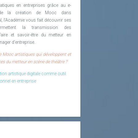
ratiques en entreprises grâce au e-
e de la création de Mooc dans
l, l’Académie vous fait découvrir ses
rmettent la transmission des
faire et savoir-être du metteur en
nager d’entreprise.
e Mooc artistiques qui développent et
es du metteur en scène de théâtre ?
ation artistique digitale comme outil
nnel en entreprise