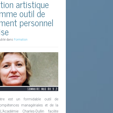
ion artistique
omme outil de
ment personnel
ise
ublié dans
Formation
tre est un formidable outil de
ompétences managériales et de la
Académie Charles-Dullin facilite