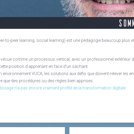
ne en constante mutation
n, la branche linguistique est sans nulle doute celle qui a connu le p
90, les formations en langue étaient principalement assurées en cen
s Nouvelles technologies de l’information et la nécessité de rationalis
tiques en ligne, dont les qualités techniques et ergonomiques étaie
eer-to-peer learning, social learning) est une pédagogie beaucoup plus ef
els, jugés chers, contraignants et peu efficaces, comme le soulig
:
fenêtre.
vécue comme un processus vertical, avec un professionnel extérieur dé
cette position d’apprenant en face d’un sachant.
nvironnement VUCA, les solutions aux défis que doivent relever les entre
ctive que des procédures ou des règles bien apprises.
entissage n’a pas encore vraiment profité de la transformation digitale