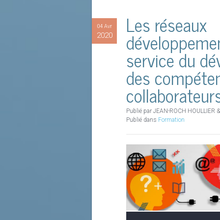
Les réseaux
04 Avr
développeme
2020
service du d
des compéte
collaborateur
Publié par JEAN-ROCH HOULLIER &
Publié dans
Formation