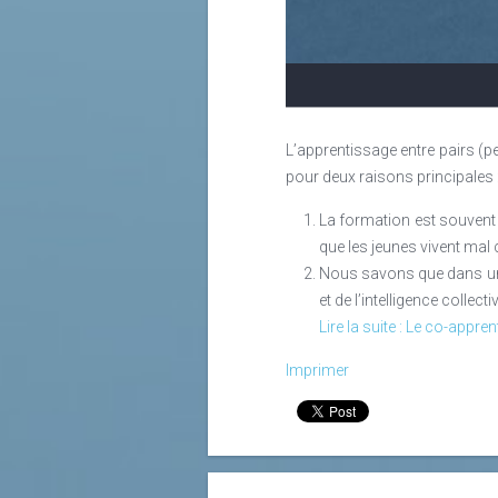
La formation linguistique, un domai
De tous les domaines de la formatio
décennies. Dans les années 80 et 
années 2000, la démocratisation de
de nombreuses plateformes linguis
L’apprentissage entre pairs (p
formateurs en langues traditionn
pour deux raisons principales 
formateur en langues revient par la 
La formation est souvent 
Lire la suite
que les jeunes vivent mal 
Nous savons que dans un e
et de l’intelligence colle
Lire la suite : Le co-appr
Imprimer