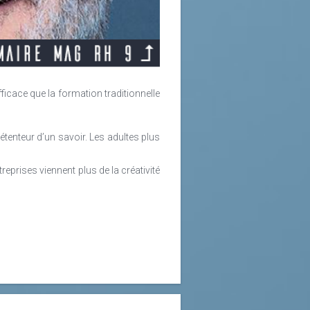
lus de bouleversements ces dernières
tre ou à domicile. Au tournant des
er les coûts ont permis l’avènement
nt le meilleur argument contre des
ficace que la formation traditionnelle
ne A. Wickham dans son article Le
tenteur d’un savoir. Les adultes plus
prises viennent plus de la créativité