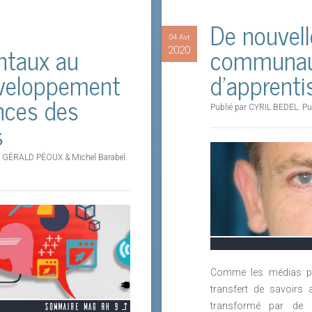
De nouvell
04 Avr
ntaux au
communau
2020
éveloppement
d’apprenti
nces des
Publié par CYRIL BEDEL. Pu
s
 GÉRALD PÉOUX & Michel Barabel.
Comme les médias pou
transfert de savoirs
transformé par de n