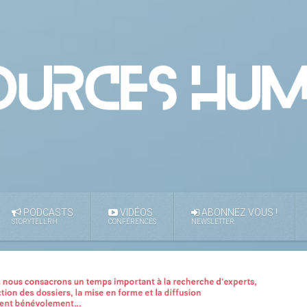
PODCASTS
VIDÉOS
ABONNEZ VOUS !
STORYTELLRH
CONFÉRENCES
NEWSLETTER