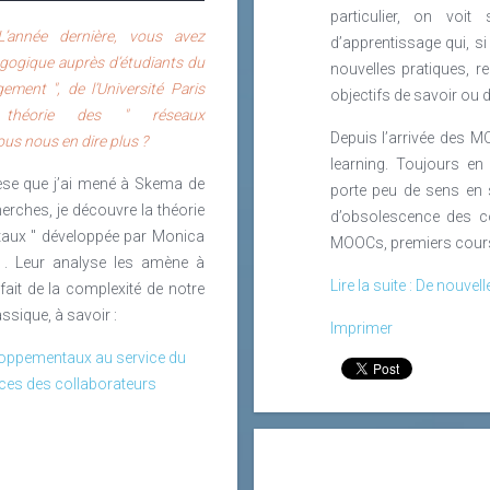
particulier, on voi
’année dernière, vous avez
d’apprentissage qui, si 
agogique auprès d’étudiants du
nouvelles pratiques, re
ment ", de l’Université Paris
objectifs de savoir ou
théorie des " réseaux
Depuis l’arrivée des M
us nous en dire plus ?
learning. Toujours en
hèse que j’ai mené à Skema de
porte peu de sens en s
rches, je découvre la théorie
d’obsolescence des c
aux " développée par Monica
MOOCs, premiers cours
 . Leur analyse les amène à
Lire la suite : De nou
fait de la complexité de notre
ssique, à savoir :
Imprimer
veloppementaux au service du
es des collaborateurs