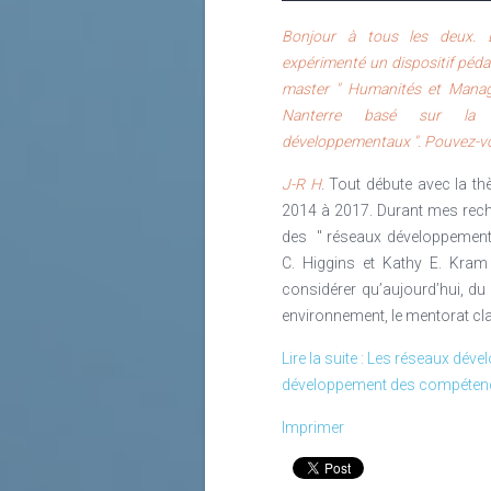
Bonjour à tous les deux. L
expérimenté un dispositif péd
master " Humanités et Manage
Nanterre basé sur la 
développementaux ". Pouvez-vo
J-R H
. Tout débute avec la t
2014 à 2017. Durant mes reche
des " réseaux développement
C. Higgins et Kathy E. Kram
considérer qu’aujourd’hui, du 
environnement, le mentorat cla
Lire la suite : Les réseaux dé
développement des compétenc
Imprimer