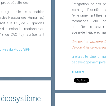
ai proposé cette idée.
l’intégration de ces p
learning. Pionnièr
te regroupe les responsables
l’environnement théâtra
on des Ressources Humaines)
formations qui pe
soit à la DSI, de 75 grandes
compétences, savoir-
e dimension internationale ou
scène de théâtre au ma
 13 du CAC 40) représentant
Que peut-on attendre d
dévoilent les compétenc
pectives du Mooc SIRH
Lire la suite : Une form
de développement perso
Imprimer
n écosystème