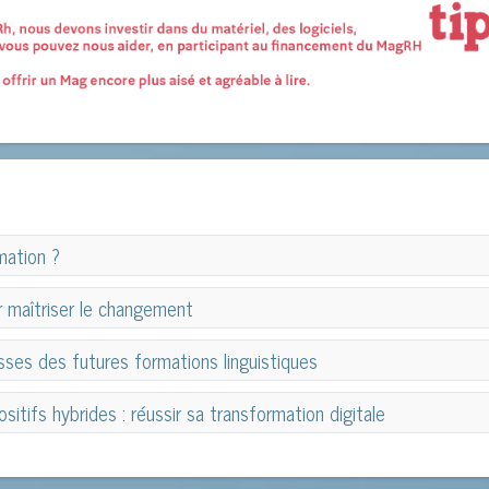
mation ?
mation ?
r maîtriser le changement
 maîtriser le changement
isses des futures formations linguistiques
isses des futures formations linguistiques
sitifs hybrides : réussir sa transformation digitale
sitifs hybrides : réussir sa transformation digitale